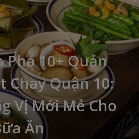
 Phá 10+ Quán
t Chay Quận 10:
g Vị Mới Mẻ Cho
Bữa Ăn