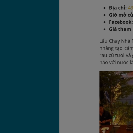
Địa chỉ:
49
Giờ mở c
Facebook
Giá tham
Lẩu Chay Nhà 
nhàng tạo cảm 
rau củ tươi và
hảo với nước l