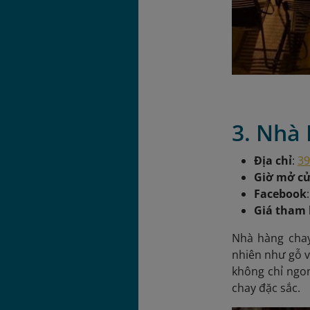
3. Nhà
Địa chỉ
:
39
Giờ mở c
Facebook
Giá tham
Nhà hàng chay
nhiên như gỗ v
không chỉ ngo
chay đặc sắc.