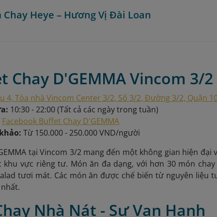
m Chay Heye – Hương Vị Đài Loan
fet Chay D'GEMMA Vincom 3/2
u 4, Tòa nhà Vincom Center 3/2, Số 3/2, Đường 3/2, Quận 1
ửa:
10:30 - 22:00 (Tất cả các ngày trong tuần)
:
Facebook Buffet Chay D'GEMMA
 khảo:
Từ 150.000 - 250.000 VND/người
GEMMA tại Vincom 3/2 mang đến một không gian hiện đại v
c khu vực riêng tư. Món ăn đa dạng, với hơn 30 món chay
lad tươi mát. Các món ăn được chế biến từ nguyên liệu t
 nhất.
 Chay Nhà Nát - Sư Vạn Hạnh