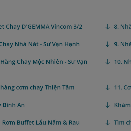
fet Chay D'GEMMA Vincom 3/2
8. Nh
 Chay Nhà Nát - Sư Vạn Hạnh
9. Nh
 Hàng Chay Mộc Nhiên - Sư Vạn
10. N
 hàng cơm chay Thiện Tâm
11. C
y Bình An
Khám
 Rơm Buffet Lẩu Nấm & Rau
Tìm c