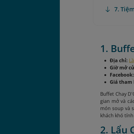
7. Tiệ
1. Buf
Địa chỉ:
Lầ
Giờ mở c
Facebook
Giá tham
Buffet Chay D'
gian mở và cá
món soup và sa
khách khó tính
2. Lẩu