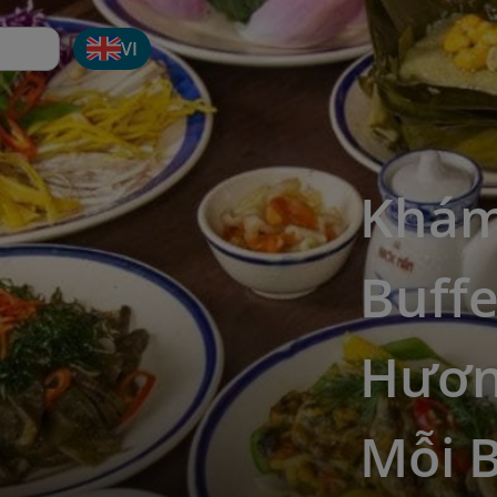
VI
Khám
Buffe
Hươn
Mỗi 