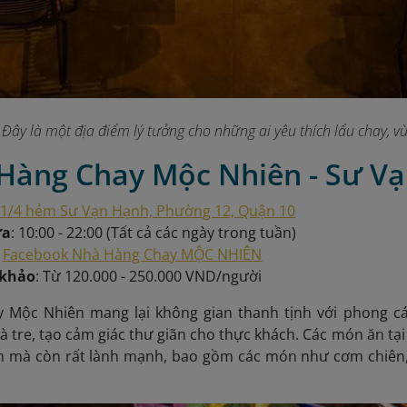
Đây là một địa điểm lý tưởng cho những ai yêu thích lẩu chay,
 Hàng Chay Mộc Nhiên - Sư V
1/4 hẻm Sư Vạn Hạnh, Phường 12, Quận 10
ửa
: 10:00 - 22:00 (Tất cả các ngày trong tuần)
:
Facebook Nhà Hàng Chay MỘC NHIÊN
 khảo
: Từ 120.000 - 250.000 VND/người
 Mộc Nhiên mang lại không gian thanh tịnh với phong cách
à tre, tạo cảm giác thư giãn cho thực khách. Các món ăn tại
n mà còn rất lành mạnh, bao gồm các món như cơm chiên,