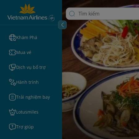
Khám Phá
Mua vé
Dịch vụ bổ trợ
Hành trình
Trải nghiệm bay
Lotusmiles
Trợ giúp