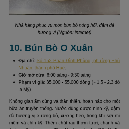
Nhà hàng phục vụ món bún bò nóng hổi, đậm đà
hương vị (Nguồn: Internet)
10. Bún Bò O Xuân
Địa chỉ
:
Số 153 Phan Đình Phùng, phường Phú
Nhuận, thành phố Huế
.
Giờ mở cửa
: 6:00 sáng - 9:30 sáng
Phạm vi giá
: 35.000 - 55.000 đồng (~ 1,5 - 2,3 đô
la Mỹ)
Không gian ấm cúng và thân thiện, hoàn hảo cho một
bữa ăn truyền thống. Nước dùng được ninh kỹ, đậm
đà hương vị xương bò, xương heo, trong khi sợi mì
mềm và chín kỹ. Thêm chút rau thơm tươi, chanh và