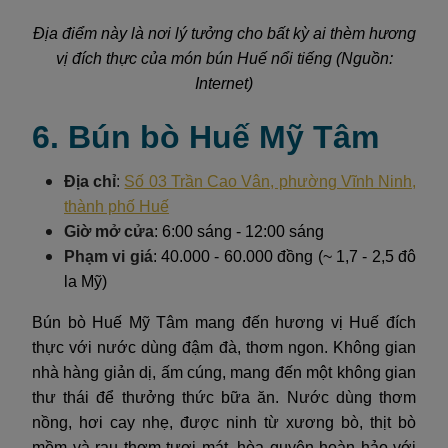
Địa điểm này là nơi lý tưởng cho bất kỳ ai thèm hương
vị đích thực của món bún Huế nổi tiếng (Nguồn:
Internet)
6. Bún bò Huế Mỹ Tâm
Địa chỉ
:
Số 03 Trần Cao Vân, phường Vĩnh Ninh,
thành phố Huế
Giờ mở cửa
: 6:00 sáng - 12:00 sáng
Phạm vi giá
: 40.000 - 60.000 đồng (~ 1,7 - 2,5 đô
la Mỹ)
Bún bò Huế Mỹ Tâm mang đến hương vị Huế đích
thực với nước dùng đậm đà, thơm ngon. Không gian
nhà hàng giản dị, ấm cúng, mang đến một không gian
thư thái để thưởng thức bữa ăn. Nước dùng thơm
nồng, hơi cay nhẹ, được ninh từ xương bò, thịt bò
mềm và rau thơm tươi mát, hòa quyện hoàn hảo với