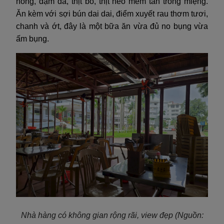
nồng, đậm đà, thịt bò, thịt heo mềm tan trong miệng.
Ăn kèm với sợi bún dai dai, điểm xuyết rau thơm tươi,
chanh và ớt, đây là một bữa ăn vừa đủ no bụng vừa
ấm bụng.
Nhà hàng có không gian rộng rãi, view đẹp (Nguồn: