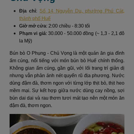
Địa chỉ
:
Số 14 Nguyễn Du, phường Phú Cát,
thành phố Huế
Giờ mở cửa
: 2:00 chiều - 8:30 tối
Phạm vi giá
: 30.000 - 50.000 đồng (~ 1,3 - 2,1 đô
la Mỹ)
Bún bò O Phụng - Chú Vọng là một quán ăn gia đình
ấm cúng, nổi tiếng với món bún bò Huế chính thống.
Không gian ấm cúng, gần gũi, với lối trang trí giản dị
nhưng vẫn phản ánh nét quyến rũ địa phương. Nước
dùng đậm đà, thơm ngon với từng lớp thịt bò, thịt heo
mềm mại. Sự kết hợp giữa nước dùng cay nồng, sợi
bún dai dai và rau thơm tươi mát tạo nên một món ăn
đậm đà, thơm ngon.