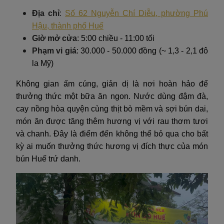
Địa chỉ
:
Số 62 Nguyễn Chí Diễu, phường Phú
Hậu, thành phố Huế
Giờ mở cửa
: 5:00 chiều - 11:00 tối
Phạm vi giá
: 30.000 - 50.000 đồng (~ 1,3 - 2,1 đô
la Mỹ)
Không gian ấm cúng, giản dị là nơi hoàn hảo để
thưởng thức một bữa ăn ngon. Nước dùng đậm đà,
cay nồng hòa quyện cùng thịt bò mềm và sợi bún dai,
món ăn được tăng thêm hương vị với rau thơm tươi
và chanh. Đây là điểm đến không thể bỏ qua cho bất
kỳ ai muốn thưởng thức hương vị đích thực của món
bún Huế trứ danh.