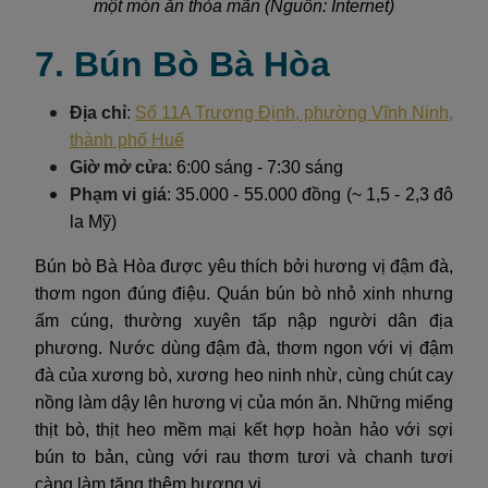
một món ăn thỏa mãn (Nguồn: Internet)
7. Bún Bò Bà Hòa
Địa chỉ
:
Số 11A Trương Định, phường Vĩnh Ninh,
thành phố Huế
Giờ mở cửa
: 6:00 sáng - 7:30 sáng
Phạm vi giá
: 35.000 - 55.000 đồng (~ 1,5 - 2,3 đô
la Mỹ)
Bún bò Bà Hòa được yêu thích bởi hương vị đậm đà,
thơm ngon đúng điệu. Quán bún bò nhỏ xinh nhưng
ấm cúng, thường xuyên tấp nập người dân địa
phương. Nước dùng đậm đà, thơm ngon với vị đậm
đà của xương bò, xương heo ninh nhừ, cùng chút cay
nồng làm dậy lên hương vị của món ăn. Những miếng
thịt bò, thịt heo mềm mại kết hợp hoàn hảo với sợi
bún to bản, cùng với rau thơm tươi và chanh tươi
càng làm tăng thêm hương vị.