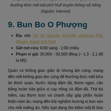
thưởng thức một bát phở Huế truyền thống nổi tiếng
(Nguồn: Internet)
9. Bun Bo O Phượng
Địa chỉ
:
Số 24 Nguyễn Khuyến, phường Phú
Nhuận, thành phố Huế
Giờ mở cửa
: 6:00 sáng - 1:00 chiều
Phạm vi giá
: 30.000 - 50.000 đồng (~ 1,3 - 2,1 đô
la Mỹ)
Quán có không gian giản dị nhưng ấm cúng, mang
đến một không gian ấm cúng để thưởng thức một bữa
ăn thịnh soạn. Nước dùng đậm đà, thơm ngon, cân
bằng hoàn hảo giữa vị cay nồng và đậm đà. Thịt bò
mềm, rau thơm tươi và chanh dây góp phần hoàn
thiện món ăn, mang đến trải nghiệm hương vị trọn vẹn
cho mỗi miếng ăn. Nếu bạn đang tìm kiếm một tô bún