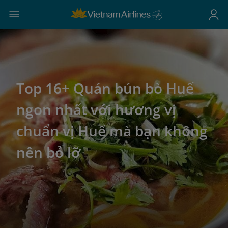
Top 16+ Quán bún bò Huế
ngon nhất với hương vị
chuẩn vị Huế mà bạn không
nên bỏ lỡ