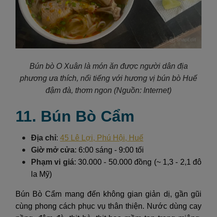
Bún bò O Xuân là món ăn được người dân địa
phương ưa thích, nổi tiếng với hương vị bún bò Huế
đậm đà, thơm ngon (Nguồn: Internet)
11. Bún Bò Cẩm
Địa chỉ
:
45 Lê Lợi, Phú Hội, Huế
Giờ mở cửa
: 6:00 sáng - 9:00 tối
Phạm vi giá
: 30.000 - 50.000 đồng (~ 1,3 - 2,1 đô
la Mỹ)
Bún Bò Cẩm mang đến không gian giản dị, gần gũi
cùng phong cách phục vụ thân thiện. Nước dùng cay