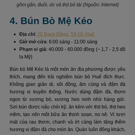
gồm gân, đuôi, ức và thịt bò tái (Nguồn: Internet)
4. Bún Bò Mệ Kéo
Địa chỉ
:
20 Bạch Đằng, Tổ 19, Huế
Giờ mở cửa
: 6:00 sáng - 11:00 sáng
Phạm vi giá
: 40.000 - 60.000 đồng (~ 1,7 - 2,5 đô
la Mỹ)
Bún bò Mệ Kéo là một món ăn địa phương được yêu
thích, mang đến trải nghiệm bún bò Huế đích thực.
Không gian giản dị, sôi động, ấm cúng và đậm đà
hương vị truyền thống. Nước dùng đậm đà, thơm
ngon từ xương bò, xương heo ninh nhừ hàng giờ.
Sợi bún được nấu chín kỹ, ăn kèm với thịt bò, thịt heo
mềm, tạo nên một bữa ăn thịnh soạn, no nê. Vị tươi
mát của rau thơm, chanh và ớt càng làm tăng thêm
hương vị đậm đà cho món ăn. Quán luôn đông khách,