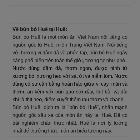
Về bún bò Huế tại Huế:
Bún bò Huế là một món ăn Việt Nam nổi tiếng có
nguồn gốc từ Huế, miền Trung Việt Nam. Nổi tiếng
với hương vị đậm đà và phức tạp, bún bò Huế ngày
càng phổ biến trên toàn thế giới, tương tự như phở.
Nước dùng đậm đà, thơm ngon, được ninh từ
xương bò, xương heo với sả, ớt và mắm tôm. Nước
dùng có sự cân bằng hoàn hảo giữa vị cay, mặn và
thơm, ăn kèm với bún gạo sợi dày, thịt bò, và đôi
khi là thịt heo, điểm xuyết thêm rau thơm và chanh.
Bún bò Huế, dịch ra là "bún bò Huế", nhấn mạnh
nguồn gốc sâu xa của món ăn này tại Huế. Để có
trải nghiệm chân thực nhất, Huế là nơi lý tưởng
nhất để thưởng thức món ăn biểu tượng này.