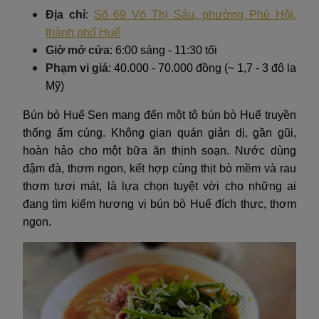
Địa chỉ
:
Số 69 Võ Thị Sáu, phường Phú Hội,
thành phố Huế
Giờ mở cửa
: 6:00 sáng - 11:30 tối
Phạm vi giá
: 40.000 - 70.000 đồng (~ 1,7 - 3 đô la
Mỹ)
Bún bò Huế Sen mang đến một tô bún bò Huế truyền
thống ấm cúng. Không gian quán giản dị, gần gũi,
hoàn hảo cho một bữa ăn thịnh soạn. Nước dùng
đậm đà, thơm ngon, kết hợp cùng thịt bò mềm và rau
thơm tươi mát, là lựa chọn tuyệt vời cho những ai
đang tìm kiếm hương vị bún bò Huế đích thực, thơm
ngon.