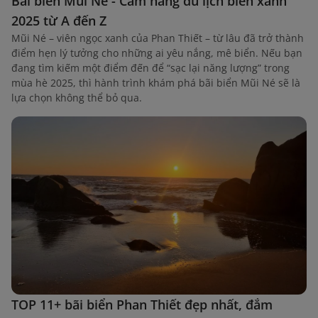
Bãi biển Mũi Né - Cẩm nang du lịch biển xanh
2025 từ A đến Z
Mũi Né – viên ngọc xanh của Phan Thiết – từ lâu đã trở thành
điểm hẹn lý tưởng cho những ai yêu nắng, mê biển. Nếu bạn
đang tìm kiếm một điểm đến để “sạc lại năng lượng” trong
mùa hè 2025, thì hành trình khám phá bãi biển Mũi Né sẽ là
lựa chọn không thể bỏ qua.
TOP 11+ bãi biển Phan Thiết đẹp nhất, đắm