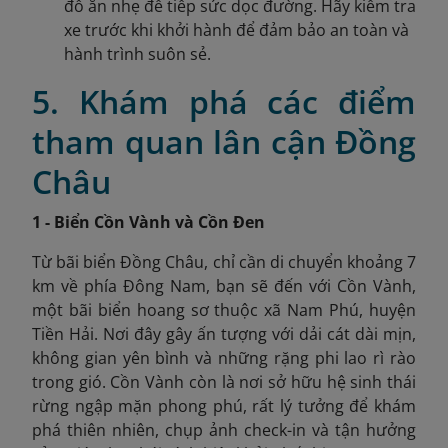
đồ ăn nhẹ để tiếp sức dọc đường. Hãy kiểm tra
xe trước khi khởi hành để đảm bảo an toàn và
hành trình suôn sẻ.
5. Khám phá các điểm
tham quan lân cận Đồng
Châu
1 - Biển Cồn Vành và Cồn Đen
Từ bãi biển Đồng Châu, chỉ cần di chuyển khoảng 7
km về phía Đông Nam, bạn sẽ đến với Cồn Vành,
một bãi biển hoang sơ thuộc xã Nam Phú, huyện
Tiền Hải. Nơi đây gây ấn tượng với dải cát dài mịn,
không gian yên bình và những rặng phi lao rì rào
trong gió. Cồn Vành còn là nơi sở hữu hệ sinh thái
rừng ngập mặn phong phú, rất lý tưởng để khám
phá thiên nhiên, chụp ảnh check-in và tận hưởng