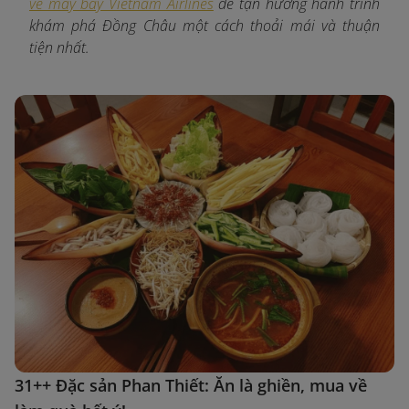
vé máy bay Vietnam Airlines
để tận hưởng hành trình
khám phá Đồng Châu một cách thoải mái và thuận
tiện nhất.
31++ Đặc sản Phan Thiết: Ăn là ghiền, mua về