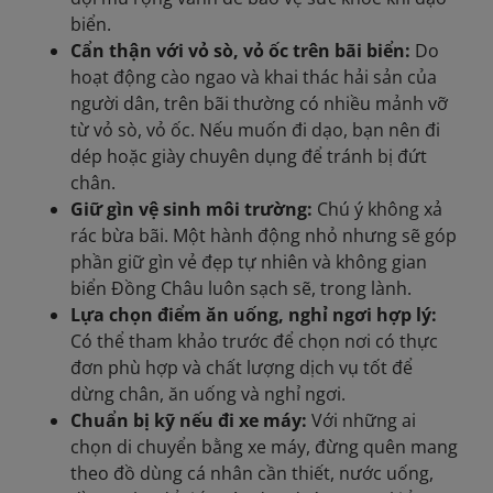
biển.
Cẩn thận với vỏ sò, vỏ ốc trên bãi biển:
Do
hoạt động cào ngao và khai thác hải sản của
người dân, trên bãi thường có nhiều mảnh vỡ
từ vỏ sò, vỏ ốc. Nếu muốn đi dạo, bạn nên đi
dép hoặc giày chuyên dụng để tránh bị đứt
chân.
Giữ gìn vệ sinh môi trường:
Chú ý không xả
rác bừa bãi. Một hành động nhỏ nhưng sẽ góp
phần giữ gìn vẻ đẹp tự nhiên và không gian
biển Đồng Châu luôn sạch sẽ, trong lành.
Lựa chọn điểm ăn uống, nghỉ ngơi hợp lý:
Có thể tham khảo trước để chọn nơi có thực
đơn phù hợp và chất lượng dịch vụ tốt để
dừng chân, ăn uống và nghỉ ngơi.
Chuẩn bị kỹ nếu đi xe máy:
Với những ai
chọn di chuyển bằng xe máy, đừng quên mang
theo đồ dùng cá nhân cần thiết, nước uống,