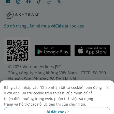
Sơ đồ trang
Liên hệ mua vé
Cài đặt cookies
© 2025 Vietnam Airlines JSC
Tổng công ty Hàng không Việt Nam - CTCP. Số 200
Nguyễn Sơn, Phường Bồ Đề, Hà Nội.
Điện thoại: (+84-24) 38272289. Fax: (+84-24)
Bằng cách nhấp vào "Chấp nhận tất cả cookie", bạn đồng
38722375
ý với việc lưu trữ cookie trên thiết bị của mình để cải
Giấy chứng nhận đăng ký doanh nghiệp, mã số
thiện điều hướng trang web, phân tích việc sử dụng
doanh nghiệp 0100107518, đăng ký lần đầu ngày
trang và hỗ trợ các nỗ lực tiếp thị của chúng tôi.
30/6/2010, đăng ký thay đổi lần thứ 10 ngày
Cài đặt cookie