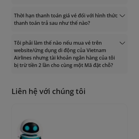
(+84-24) 38320320 (cuộc gọi từ nước
onlinesupport@vietnamairlines.com
ngoài);
Thời hạn thanh toán giá vé đối với hình thức
Hoặc gửi email đến địa chỉ
onlinesupport@vietnamairlines.com
.
thanh toán trả sau như thế nào?
Quản lý đặt chỗ
Tôi phải làm thế nào nếu mua vé trên
website/ứng dụng di động của Vietnam
Airlines nhưng tài khoản ngân hàng của tôi
bị trừ tiền 2 lần cho cùng một Mã đặt chỗ?
Đối với chuyến bay do Vietnam Airlines
khai thác: Thanh toán trong vòng 08 tiếng
kể từ khi đặt chỗ và tối thiểu 24 tiếng
Liên hệ với chúng tôi
trước giờ khởi hành.
Đối với chuyến bay do Vietnam Air Service
onlinesupport@vietnamairlines.com
(VASCO) khai thác: Thanh toán trong vòng
1 tiếng kể từ khi đặt chỗ.