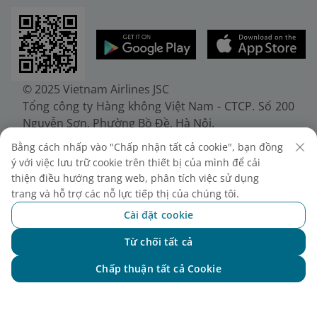
© 2025 Vietnam Airlines JSC
Tổng công ty Hàng không Việt Nam - CTCP. Số 200
Nguyễn Sơn, Phường Bồ Đề, Hà Nội.
Điện thoại: (+84-24) 38272289. Fax: (+84-24)
Bằng cách nhấp vào "Chấp nhận tất cả cookie", bạn đồng
38722375
ý với việc lưu trữ cookie trên thiết bị của mình để cải
Giấy chứng nhận đăng ký doanh nghiệp, mã số
thiện điều hướng trang web, phân tích việc sử dụng
doanh nghiệp 0100107518, đăng ký lần đầu ngày
trang và hỗ trợ các nỗ lực tiếp thị của chúng tôi.
30/6/2010, đăng ký thay đổi lần thứ 10 ngày
Cài đặt cookie
24/7/2025, cấp bởi Sở Tài chính Thành phố Hà Nội.
Từ chối tất cả
Chat với NEO
Chấp thuận tất cả Cookie