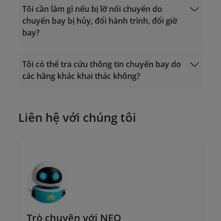
Tôi cần làm gì nếu bị lỡ nối chuyến do
chuyến bay bị hủy, đổi hành trình, đổi giờ
bay?
Tôi có thể tra cứu thông tin chuyến bay do
các hãng khác khai thác không?
Trung tâm Chăm sóc Khách hàng:
19001100 (cuộc gọi tại Việt Nam) hoặc
Yêu cầu đổi vé
(+84-24) 38320320 (cuộc gọi từ nước
ngoài);
Liên hệ với chúng tôi
Hoặc gửi email đến địa chỉ
onlinesupport@vietnamairlines.com
.
Trò chuyện với NEO