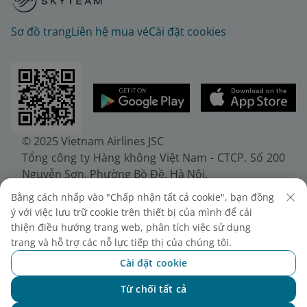
Sơ đồ trang
Liên hệ mua vé
Cài đặt cookies
© 2025 Vietnam Airlines JSC
Tổng công ty Hàng không Việt Nam - CTCP. Số 200
Nguyễn Sơn, Phường Bồ Đề, Hà Nội.
Điện thoại: (+84-24) 38272289. Fax: (+84-24)
Bằng cách nhấp vào "Chấp nhận tất cả cookie", bạn đồng
38722375
ý với việc lưu trữ cookie trên thiết bị của mình để cải
Giấy chứng nhận đăng ký doanh nghiệp, mã số
thiện điều hướng trang web, phân tích việc sử dụng
doanh nghiệp 0100107518, đăng ký lần đầu ngày
trang và hỗ trợ các nỗ lực tiếp thị của chúng tôi.
30/6/2010, đăng ký thay đổi lần thứ 10 ngày
Cài đặt cookie
24/7/2025, cấp bởi Sở Tài chính Thành phố Hà Nội.
Từ chối tất cả
Chat với NEO