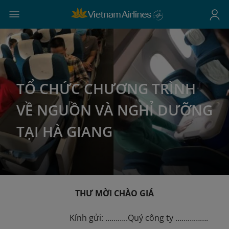
TỔ CHỨC CHƯƠNG TRÌNH
VỀ NGUỒN VÀ NGHỈ DƯỠNG
TẠI HÀ GIANG
THƯ MỜI CHÀO GIÁ
Kính gửi: ………..Quý công ty …………….