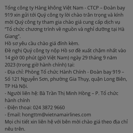
Tổng công ty Hàng không Việt Nam - CTCP – Đoàn bay
919 xin gửi tới Quý công ty lời chào trân trọng và kính
mời Quý công ty tham gia chào giá cung cấp dịch vụ
“Tổ chức chương trình về nguồn và nghỉ dưỡng tại Hà
Giang”.
Hồ sơ yêu cầu chào giá đính kèm.
Đề nghị Quý công ty nộp Hồ sơ đề xuất chậm nhất vào
14 giờ 00 phút (giờ Việt Nam) ngày 29 tháng 9 năm
2023 (trong giờ hành chính) tại:
- Địa chỉ: Phòng Tổ chức Hành Chính - Đoàn bay 919 –
Số 121 Nguyễn Sơn, phường Gia Thụy, quận Long Biên,
TP Hà Nội.
- Người liên hệ: Bà Trần Thị Minh Hồng – P. Tổ chức
hành chính
- Điện thoại: 024 3872 9660
- Email: hongttm@vietnamairlines.com
Mọi chi tiết xin liên hệ với bên mời chào giá theo địa chỉ
nêu trên.