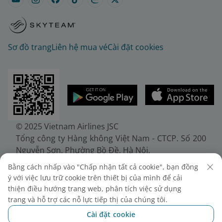
Sơ đồ trang
Liên hệ mua vé
Cài đặt cookies
© 2025 Vietnam Airlines JSC
Tổng công ty Hàng không Việt Nam - CTCP. Số 200
Nguyễn Sơn, Phường Bồ Đề, Hà Nội.
Điện thoại: (+84-24) 38272289. Fax: (+84-24)
Bằng cách nhấp vào "Chấp nhận tất cả cookie", bạn đồng
38722375
ý với việc lưu trữ cookie trên thiết bị của mình để cải
Giấy chứng nhận đăng ký doanh nghiệp, mã số
thiện điều hướng trang web, phân tích việc sử dụng
doanh nghiệp 0100107518, đăng ký lần đầu ngày
trang và hỗ trợ các nỗ lực tiếp thị của chúng tôi.
30/6/2010, đăng ký thay đổi lần thứ 10 ngày
Cài đặt cookie
24/7/2025, cấp bởi Sở Tài chính Thành phố Hà Nội.