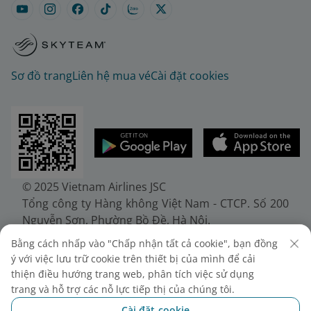
Sơ đồ trang
Liên hệ mua vé
Cài đặt cookies
© 2025 Vietnam Airlines JSC
Tổng công ty Hàng không Việt Nam - CTCP. Số 200
Nguyễn Sơn, Phường Bồ Đề, Hà Nội.
Điện thoại: (+84-24) 38272289. Fax: (+84-24)
Bằng cách nhấp vào "Chấp nhận tất cả cookie", bạn đồng
38722375
ý với việc lưu trữ cookie trên thiết bị của mình để cải
Giấy chứng nhận đăng ký doanh nghiệp, mã số
thiện điều hướng trang web, phân tích việc sử dụng
doanh nghiệp 0100107518, đăng ký lần đầu ngày
trang và hỗ trợ các nỗ lực tiếp thị của chúng tôi.
30/6/2010, đăng ký thay đổi lần thứ 10 ngày
Cài đặt cookie