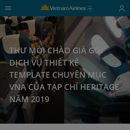
THƯ MỜI CHÀO GIÁ GÓI
DỊCH VỤ THIẾT KẾ
TEMPLATE CHUYÊN MỤC
VNA CỦA TẠP CHÍ HERITAGE
NĂM 2019