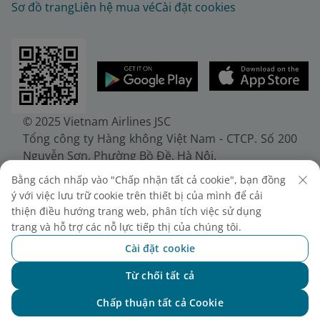
Sơ đồ trang
Liên hệ mua vé
Cài đặt cookies
© 2025 Vietnam Airlines JSC
Tổng công ty Hàng không Việt Nam - CTCP. Số 200
Nguyễn Sơn, Phường Bồ Đề, Hà Nội.
Điện thoại: (+84-24) 38272289. Fax: (+84-24)
Bằng cách nhấp vào "Chấp nhận tất cả cookie", bạn đồng
38722375
ý với việc lưu trữ cookie trên thiết bị của mình để cải
Giấy chứng nhận đăng ký doanh nghiệp, mã số
thiện điều hướng trang web, phân tích việc sử dụng
doanh nghiệp 0100107518, đăng ký lần đầu ngày
trang và hỗ trợ các nỗ lực tiếp thị của chúng tôi.
30/6/2010, đăng ký thay đổi lần thứ 10 ngày
Cài đặt cookie
24/7/2025, cấp bởi Sở Tài chính Thành phố Hà Nội.
Từ chối tất cả
Chat với NEO
Chấp thuận tất cả Cookie