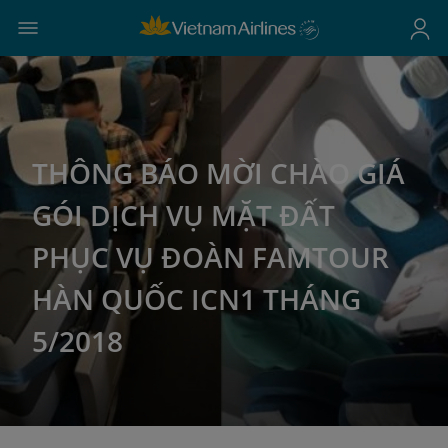
THÔNG BÁO MỜI CHÀO GIÁ
GÓI DỊCH VỤ MẶT ĐẤT
PHỤC VỤ ĐOÀN FAMTOUR
HÀN QUỐC ICN1 THÁNG
5/2018