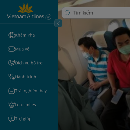
Khám Phá
Mua vé
Dịch vụ bổ trợ
Hành trình
Trải nghiệm bay
Lotusmiles
Trợ giúp