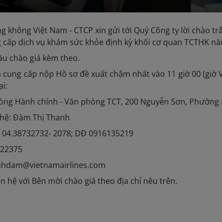
g không Việt Nam - CTCP xin gửi tới Quý Công ty lời chào tr
g cấp dịch vụ khám sức khỏe định kỳ khối cơ quan TCTHK n
ầu chào giá kèm theo.
 cung cấp nộp Hồ sơ đề xuất chậm nhất vào 11 giờ 00 (giờ 
ại:
Phòng Hành chính - Văn phòng TCT, 200 Nguyễn Sơn, Phường 
n hệ: Đàm Thị Thanh
i: 04.38732732- 2078; DĐ 0916135219
722375
anhdam@vietnamairlines.com
liên hệ với Bên mời chào giá theo địa chỉ nêu trên.