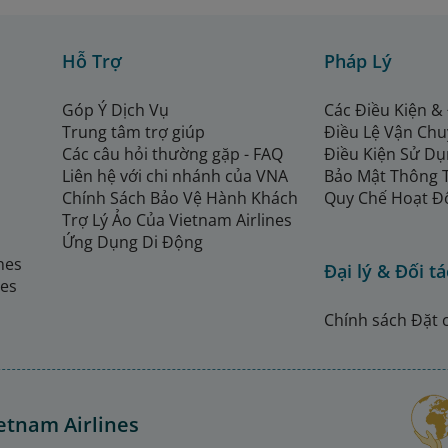
Hỗ Trợ
Pháp Lý
Góp Ý Dịch Vụ
Các Điều Kiện &
Trung tâm trợ giúp
Điều Lệ Vận Ch
Các câu hỏi thường gặp - FAQ
Điều Kiện Sử Dụ
Liên hệ với chi nhánh của VNA
Bảo Mật Thông 
Chính Sách Bảo Vệ Hành Khách
Quy Chế Hoạt Đ
Trợ Lý Ảo Của Vietnam Airlines
Ứng Dụng Di Động
ines
Đại lý & Đối tá
nes
Chính sách Đặt 
etnam Airlines