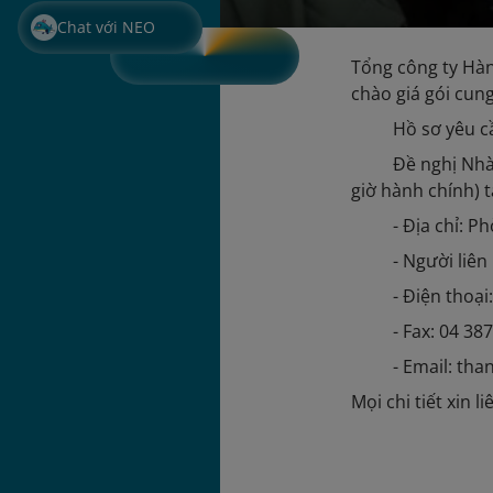
Chat với NEO
Tổng công ty Hàn
chào giá gói cun
Hồ sơ yêu c
Đề nghị Nhà
giờ hành chính) t
- Địa chỉ: 
- Người liê
- Điện thoạ
- Fax: 04 38
- Email: th
Mọi chi tiết xin 