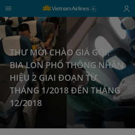
THƯ MỜI CHÀO GIÁ GÓI:
BIA LON PHỔ THÔNG NHÃN
HIỆU 2 GIAI ĐOẠN TỪ
THÁNG 1/2018 ĐẾN THÁNG
12/2018