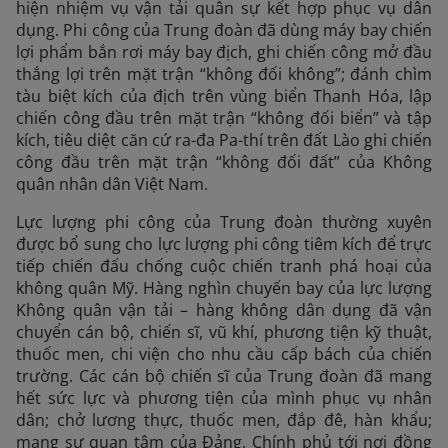
hiện nhiệm vụ vận tải quân sự kết hợp phục vụ dân
dụng. Phi công của Trung đoàn đã dùng máy bay chiến
lợi phẩm bắn rơi máy bay địch, ghi chiến công mở đầu
thắng lợi trên mặt trận “không đối không”; đánh chìm
tàu biệt kích của địch trên vùng biển Thanh Hóa, lập
chiến công đầu trên mặt trận “không đối biển” và tập
kích, tiêu diệt căn cứ ra-đa Pa-thí trên đất Lào ghi chiến
công đầu trên mặt trận “không đối đất” của Không
quân nhân dân Việt Nam.
Lực lượng phi công của Trung đoàn thường xuyên
được bổ sung cho lực lượng phi công tiêm kích để trực
tiếp chiến đấu chống cuộc chiến tranh phá hoại của
không quân Mỹ. Hàng nghìn chuyến bay của lực lượng
Không quân vận tải – hàng không dân dụng đã vận
chuyển cán bộ, chiến sĩ, vũ khí, phương tiện kỹ thuật,
thuốc men, chi viện cho nhu cầu cấp bách của chiến
trường. Các cán bộ chiến sĩ của Trung đoàn đã mang
hết sức lực và phương tiện của mình phục vụ nhân
dân; chở lương thực, thuốc men, đắp đê, hàn khẩu;
mang sự quan tâm của Đảng, Chính phủ tới nơi đồng