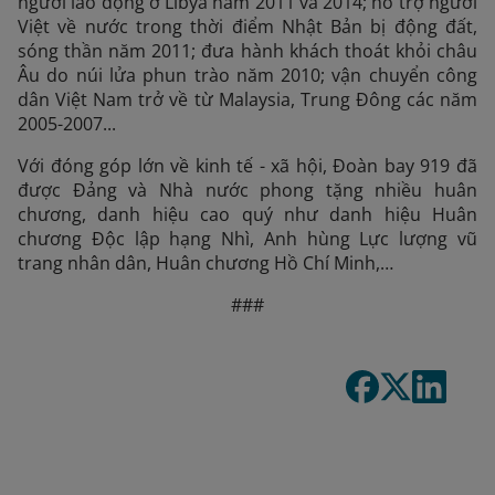
người lao động ở Libya năm 2011 và 2014; hỗ trợ người
Việt về nước trong thời điểm Nhật Bản bị động đất,
sóng thần năm 2011; đưa hành khách thoát khỏi châu
Âu do núi lửa phun trào năm 2010; vận chuyển công
dân Việt Nam trở về từ Malaysia, Trung Đông các năm
2005-2007...
Với đóng góp lớn về kinh tế - xã hội, Đoàn bay 919 đã
được Đảng và Nhà nước phong tặng nhiều huân
chương, danh hiệu cao quý như danh hiệu Huân
chương Độc lập hạng Nhì, Anh hùng Lực lượng vũ
trang nhân dân, Huân chương Hồ Chí Minh,…
###