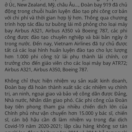
ở Úc, New Zealand, Mỹ, châu Âu…, Đoàn bay 919 đã chủ
động trong chuỗi huấn luyện đào tạo phi công cơ bản
với chi phí và thời gian hợp lý hơn. Thông qua chương
trình hợp tác đầu tư buồng lái mô phỏng cho loại máy
bay Airbus A321, Airbus A350 và Boeing 787, các phi
công được đào tạo chuyên nghiệp và bài bản ngày ở
trong nước. Đến nay, Vietnam Airlines đã tự chủ được
tất cả các loại hình huấn luyện đào tạo cho lực lượng
hơn 1.000 phi công từ lái phụ thành lái chính, cơ
trưởng cho đến giáo viên cho các loại máy bay ATR72;
Airbus A321, Airbus A350, Boeing 787.
Không chỉ thực hiện nhiệm vụ sản xuất kinh doanh,
Đoàn bay đã hoàn thành xuất sắc các nhiệm vụ chính
trị, an ninh, ngoại giao và bảo vệ công dân được Đảng,
Nhà nước, Nhân dân giao phó. Các phi công của Đoàn
bay tiên phong tham gia nhiều chiến dịch lớn của
Chính phủ như vận chuyển hơn 15.000 y bác sĩ, chiến
sĩ, cán bộ hậu cần đi làm nhiệm vụ trong đại dịch
Covid-19 năm 2020-2021; lập cầu hàng không sơ tán