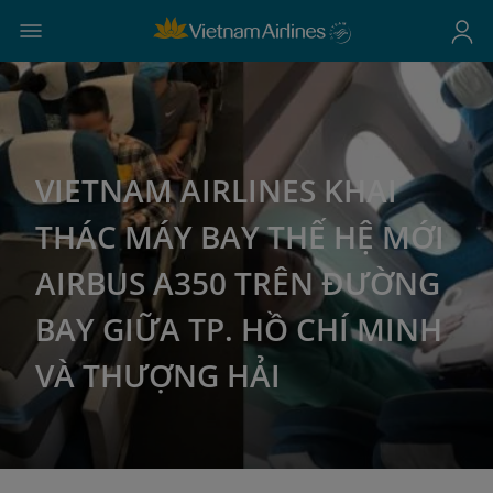
VIETNAM AIRLINES KHAI
THÁC MÁY BAY THẾ HỆ MỚI
AIRBUS A350 TRÊN ĐƯỜNG
BAY GIỮA TP. HỒ CHÍ MINH
VÀ THƯỢNG HẢI