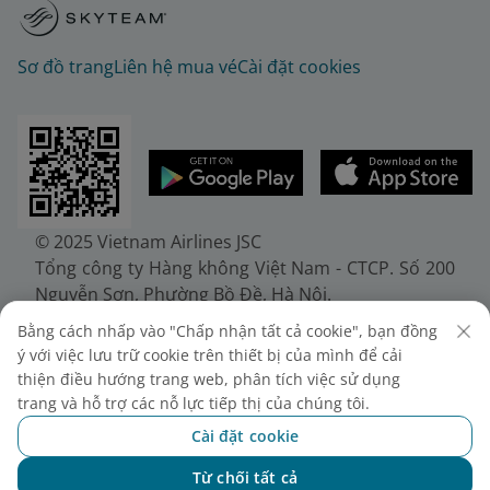
Sơ đồ trang
Liên hệ mua vé
Cài đặt cookies
© 2025 Vietnam Airlines JSC
Tổng công ty Hàng không Việt Nam - CTCP. Số 200
Nguyễn Sơn, Phường Bồ Đề, Hà Nội.
Điện thoại: (+84-24) 38272289. Fax: (+84-24)
Bằng cách nhấp vào "Chấp nhận tất cả cookie", bạn đồng
38722375
ý với việc lưu trữ cookie trên thiết bị của mình để cải
Giấy chứng nhận đăng ký doanh nghiệp, mã số
thiện điều hướng trang web, phân tích việc sử dụng
doanh nghiệp 0100107518, đăng ký lần đầu ngày
trang và hỗ trợ các nỗ lực tiếp thị của chúng tôi.
30/6/2010, đăng ký thay đổi lần thứ 10 ngày
Cài đặt cookie
24/7/2025, cấp bởi Sở Tài chính Thành phố Hà Nội.
Từ chối tất cả