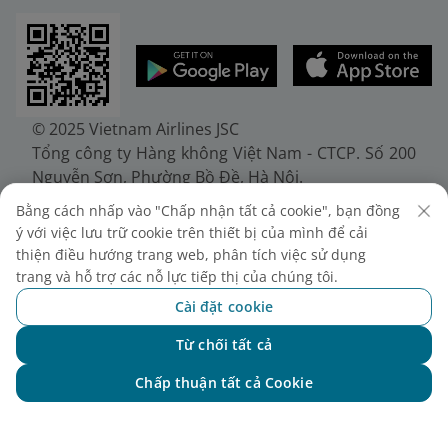
© 2025 Vietnam Airlines JSC
Tổng công ty Hàng không Việt Nam - CTCP. Số 200
Nguyễn Sơn, Phường Bồ Đề, Hà Nội.
Điện thoại: (+84-24) 38272289. Fax: (+84-24)
Bằng cách nhấp vào "Chấp nhận tất cả cookie", bạn đồng
38722375
ý với việc lưu trữ cookie trên thiết bị của mình để cải
Giấy chứng nhận đăng ký doanh nghiệp, mã số
thiện điều hướng trang web, phân tích việc sử dụng
doanh nghiệp 0100107518, đăng ký lần đầu ngày
trang và hỗ trợ các nỗ lực tiếp thị của chúng tôi.
30/6/2010, đăng ký thay đổi lần thứ 10 ngày
Cài đặt cookie
24/7/2025, cấp bởi Sở Tài chính Thành phố Hà Nội.
Từ chối tất cả
Chat với NEO
Chấp thuận tất cả Cookie