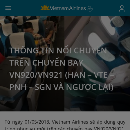
THÔNG TIN NỐI CHUYẾN
TRÊN CHUYẾN BAY
VN920/VN921 (HAN – VTE –
PNH – SGN VÀ NGƯỢC LẠI)
Từ ngày 01/05/2018, Vietnam Airlines sẽ áp dụng quy
trình phục vụ mới trên các chuyến bay VN920/VN921.