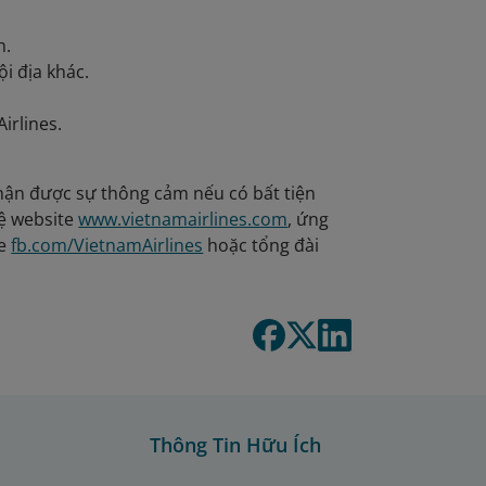
h.
i địa khác.
irlines.
hận được sự thông cảm nếu có bất tiện
 hệ website
www.vietnamairlines.com
, ứng
ge
fb.com/VietnamAirlines
hoặc tổng đài
Thông Tin Hữu Ích