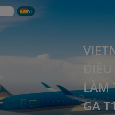
VI
VIET
ĐIỀU
LÀM 
GA T