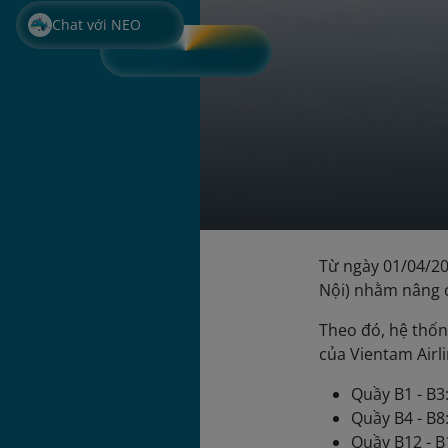
Chat với NEO
Từ ngày 01/04/20
Nội) nhằm nâng c
Theo đó, hệ thốn
của Vientam Airl
Quầy B1 - B3
Quầy B4 - B8
Quầy B12 - B