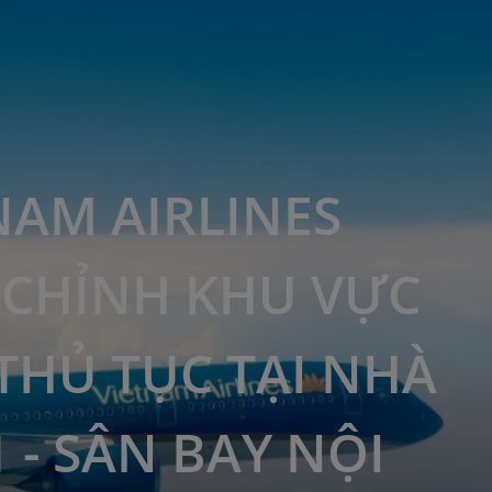
NAM AIRLINES
 CHỈNH KHU VỰC
THỦ TỤC TẠI NHÀ
1 - SÂN BAY NỘI