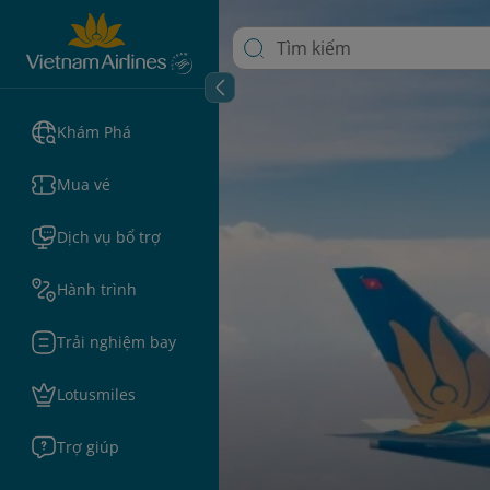
Khám Phá
Mua vé
Dịch vụ bổ trợ
Hành trình
Trải nghiệm bay
Lotusmiles
Trợ giúp