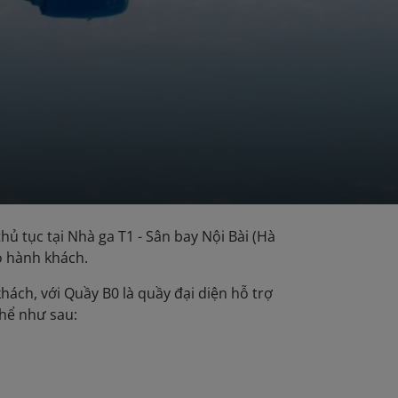
ủ tục tại Nhà ga T1 - Sân bay Nội Bài (Hà
o hành khách.
ách, với Quầy B0 là quầy đại diện hỗ trợ
thể như sau: