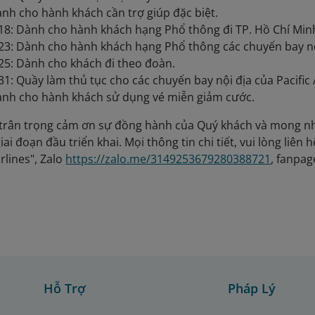
nh cho hành khách cần trợ giúp đặc biệt.
18: Dành cho hành khách hạng Phổ thông đi TP. Hồ Chí Min
23: Dành cho hành khách hạng Phổ thông các chuyến bay nộ
25: Dành cho khách đi theo đoàn.
1: Quầy làm thủ tục cho các chuyến bay nội địa của Pacific A
ành cho hành khách sử dụng vé miễn giảm cước.
 trân trọng cảm ơn sự đồng hành của Quý khách và mong n
iai đoạn đầu triển khai. Mọi thông tin chi tiết, vui lòng liên
rlines", Zalo
https://zalo.me/3149253679280388721
, fanpa
Hỗ Trợ
Pháp Lý