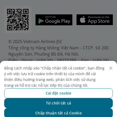
© 2025 Vietnam Airlines JSC
Tổng công ty Hàng không Việt Nam - CTCP. Số 200
Nguyễn Sơn, Phường Bồ Đề, Hà Nội.
Điện thoại: (+84-24) 38272289. Fax: (+84-24)
38722375
Bằng cách nhấp vào "Chấp nhận tất cả cookie", bạn đồng
Giấy chứng nhận đăng ký doanh nghiệp, mã số
ý với việc lưu trữ cookie trên thiết bị của mình để cải
doanh nghiệp 0100107518, đăng ký lần đầu ngày
thiện điều hướng trang web, phân tích việc sử dụng
30/6/2010, đăng ký thay đổi lần thứ 10 ngày
trang và hỗ trợ các nỗ lực tiếp thị của chúng tôi.
24/7/2025, cấp bởi Sở Tài chính Thành phố Hà Nội.
Cài đặt cookie
Từ chối tất cả
Chat với NEO
Chấp thuận tất cả Cookie