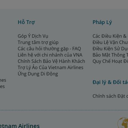
Hỗ Trợ
Pháp Lý
Góp Ý Dịch Vụ
Các Điều Kiện &
Trung tâm trợ giúp
Điều Lệ Vận Ch
Các câu hỏi thường gặp - FAQ
Điều Kiện Sử Dụ
Liên hệ với chi nhánh của VNA
Bảo Mật Thông 
Chính Sách Bảo Vệ Hành Khách
Quy Chế Hoạt Đ
Trợ Lý Ảo Của Vietnam Airlines
Ứng Dụng Di Động
ines
Đại lý & Đối tá
nes
Chính sách Đặt 
etnam Airlines