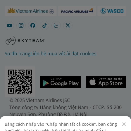
Sơ đồ trang
Liên hệ mua vé
Cài đặt cookies
© 2025 Vietnam Airlines JSC
Tổng công ty Hàng không Việt Nam - CTCP. Số 200
Nguyễn Sơn, Phường Bồ Đề, Hà Nội.
Điện thoại: (+84-24) 38272289. Fax: (+84-24)
Bằng cách nhấp vào "Chấp nhận tất cả cookie", bạn đồng
38722375
ý với việc lưu trữ cookie trên thiết bị của mình để cải