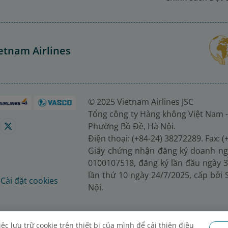
etnam Airlines
© 2025 Vietnam Airlines JSC
Tổng công ty Hàng không Việt Nam -
Phường Bồ Đề, Hà Nội.
Điện thoại: (+84-24) 38272289. Fax: 
Giấy chứng nhận đăng ký doanh ng
0100107518, đăng ký lần đầu ngày 3
lần thứ 10 ngày 24/7/2025, cấp bởi
é
Cài đặt cookies
Nội.
c lưu trữ cookie trên thiết bị của mình để cải thiện điều