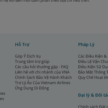
liên hệ với Bên mời đàm phán theo địa chỉ nêu trên.
Hỗ Trợ
Pháp Lý
Góp Ý Dịch Vụ
Các Điều Kiện &
Trung tâm trợ giúp
Điều Lệ Vận Ch
Các câu hỏi thường gặp - FAQ
Điều Kiện Sử Dụ
Liên hệ với chi nhánh của VNA
Bảo Mật Thông 
Chính Sách Bảo Vệ Hành Khách
Quy Chế Hoạt Đ
Trợ Lý Ảo Của Vietnam Airlines
Ứng Dụng Di Động
ines
Đại lý & Đối tá
nes
Chính sách Đặt 