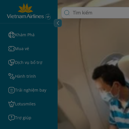
Khám Phá
Mua vé
Dịch vụ bổ trợ
Hành trình
Trải nghiệm bay
Lotusmiles
Trợ giúp