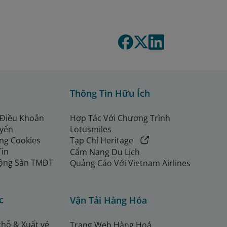
Thông Tin Hữu Ích
 Điều Khoản
Hợp Tác Với Chương Trình
uyển
Lotusmiles
ng Cookies
Tạp Chí Heritage
Tin
Cẩm Nang Du Lịch
ộng Sàn TMĐT
Quảng Cáo Với Vietnam Airlines
c
Vận Tải Hàng Hóa
chỗ & Xuất vé
Trang Web Hàng Hoá