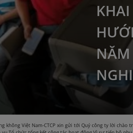
KHA
HƯỚ
NĂM 
NGHI
g không Việt Nam-CTCP xin gửi tới Quý công ty lời chào t
h vụ Tổ chức tổng kết công tác hoạt động Vì sự tiến bộ ph