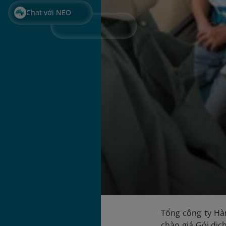
Chat với NEO
Tổng công ty Hàn
chào giá Gói dịc