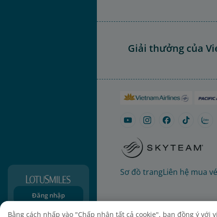
Giải thưởng của Vi
Sơ đồ trang
Liên hệ mua v
Đăng nhập
Đăng ký
Bằng cách nhấp vào "Chấp nhận tất cả cookie", bạn đồng ý với việ