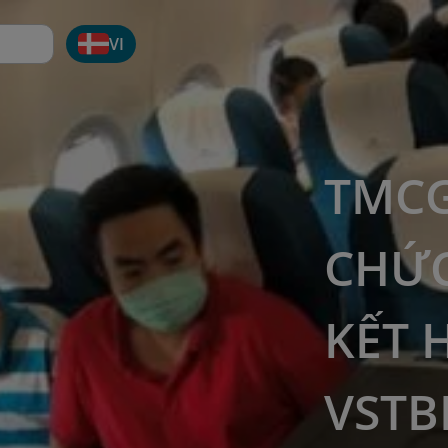
VI
TMCG
CHỨC
KẾT 
VSTB