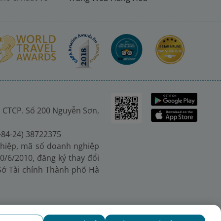
 CTCP. Số 200 Nguyễn Sơn,
(+84-24) 38722375
hiệp, mã số doanh nghiệp
0/6/2010, đăng ký thay đổi
 Sở Tài chính Thành phố Hà