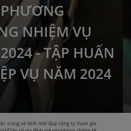
I PHƯƠNG
NG NHIỆM VỤ
2024 - TẬP HUẤN
ỆP VỤ NĂM 2024
rân trọng và kính mời Quý công ty tham gia
ụ nữ/Dân số gia đình trẻ em/phòng chống tệ