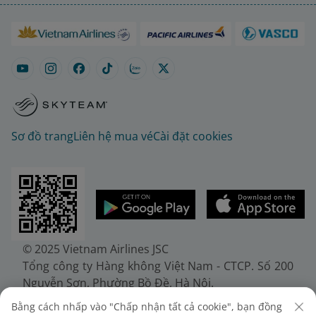
Sơ đồ trang
Liên hệ mua vé
Cài đặt cookies
© 2025 Vietnam Airlines JSC
Tổng công ty Hàng không Việt Nam - CTCP. Số 200
Nguyễn Sơn, Phường Bồ Đề, Hà Nội.
Điện thoại: (+84-24) 38272289. Fax: (+84-24)
Bằng cách nhấp vào "Chấp nhận tất cả cookie", bạn đồng