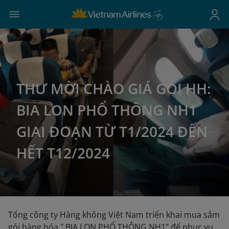
THƯ MỜI CHÀO GIÁ GÓI HH:
BIA LON PHỔ THÔNG NH1
GIAI ĐOẠN TỪ T1/2024 ĐẾN
HẾT T12/2024
Tổng công ty Hàng không Việt Nam triển khai mua sắm
gói hàng hóa " BIA LON PHỔ THÔNG NH1" để phục vụ