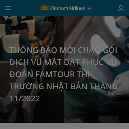
THÔNG BÁO MỜI CHÀO GÓI
DỊCH VỤ MẶT ĐẤT PHỤC VỤ
ĐOÀN FAMTOUR THỊ
TRƯỜNG NHẬT BẢN THÁNG
11/2022