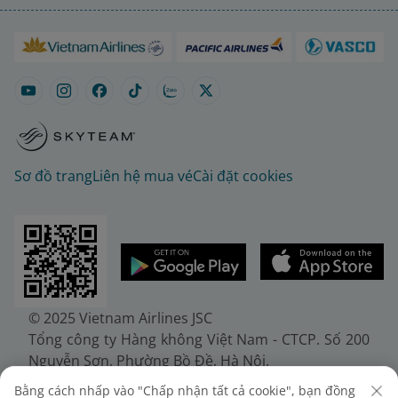
Sơ đồ trang
Liên hệ mua vé
Cài đặt cookies
© 2025 Vietnam Airlines JSC
Tổng công ty Hàng không Việt Nam - CTCP. Số 200
Nguyễn Sơn, Phường Bồ Đề, Hà Nội.
Điện thoại: (+84-24) 38272289. Fax: (+84-24)
Bằng cách nhấp vào "Chấp nhận tất cả cookie", bạn đồng