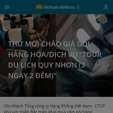
THƯ MỜI CHÀO GIÁ GÓI
HÀNG HÓA/DỊCH VỤ “TOUR
DU LỊCH QUY NHƠN (3
NGÀY 2 ĐÊM)"
Chi nhánh Tổng công ty Hàng Không Việt Nam - CTCP
khu vực miền Bắc triển khai mua sắm gói hàng