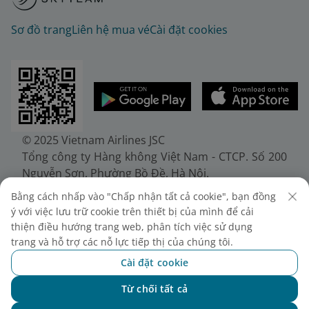
Sơ đồ trang
Liên hệ mua vé
Cài đặt cookies
© 2025 Vietnam Airlines JSC
Tổng công ty Hàng không Việt Nam - CTCP. Số 200
Nguyễn Sơn, Phường Bồ Đề, Hà Nội.
Điện thoại: (+84-24) 38272289. Fax: (+84-24)
Bằng cách nhấp vào "Chấp nhận tất cả cookie", bạn đồng
38722375
ý với việc lưu trữ cookie trên thiết bị của mình để cải
Giấy chứng nhận đăng ký doanh nghiệp, mã số
thiện điều hướng trang web, phân tích việc sử dụng
doanh nghiệp 0100107518, đăng ký lần đầu ngày
trang và hỗ trợ các nỗ lực tiếp thị của chúng tôi.
30/6/2010, đăng ký thay đổi lần thứ 10 ngày
Cài đặt cookie
24/7/2025, cấp bởi Sở Tài chính Thành phố Hà Nội.
Từ chối tất cả
Chat với NEO