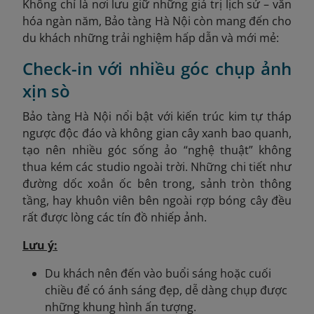
Không chỉ là nơi lưu giữ những giá trị lịch sử – văn
hóa ngàn năm, Bảo tàng Hà Nội còn mang đến cho
du khách những trải nghiệm hấp dẫn và mới mẻ:
Check-in với nhiều góc chụp ảnh
xịn sò
Bảo tàng Hà Nội nổi bật với kiến trúc kim tự tháp
ngược độc đáo và không gian cây xanh bao quanh,
tạo nên nhiều góc sống ảo “nghệ thuật” không
thua kém các studio ngoài trời. Những chi tiết như
đường dốc xoắn ốc bên trong, sảnh tròn thông
tầng, hay khuôn viên bên ngoài rợp bóng cây đều
rất được lòng các tín đồ nhiếp ảnh.
Lưu ý:
Du khách nên đến vào buổi sáng hoặc cuối
chiều để có ánh sáng đẹp, dễ dàng chụp được
những khung hình ấn tượng.