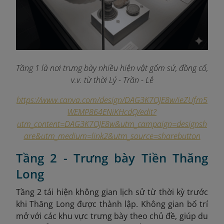
Tầng 1 là nơi trưng bày nhiều hiện vật gốm sứ, đồng cổ,
v.v. từ thời Lý - Trần - Lê
https://www.canva.com/design/DAG3K7OJE8w/ieZUfm5
WEMP864ENiKHcdQ/edit?
utm_content=DAG3K7OJE8w&utm_campaign=designsh
are&utm_medium=link2&utm_source=sharebutton
Tầng 2 - Trưng bày Tiền Thăng
Long
Tầng 2 tái hiện không gian lịch sử từ thời kỳ trước
khi Thăng Long được thành lập. Không gian bố trí
mở với các khu vực trưng bày theo chủ đề, giúp du