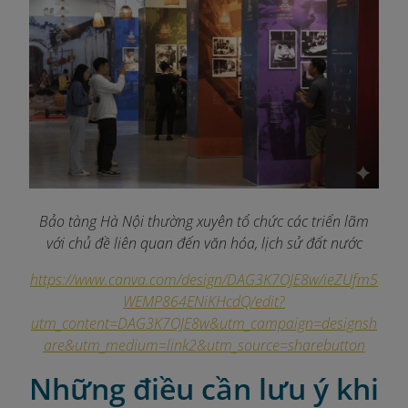
Bảo tàng Hà Nội thường xuyên tổ chức các triển lãm
với chủ đề liên quan đến văn hóa, lịch sử đất nước
https://www.canva.com/design/DAG3K7OJE8w/ieZUfm5
WEMP864ENiKHcdQ/edit?
utm_content=DAG3K7OJE8w&utm_campaign=designsh
are&utm_medium=link2&utm_source=sharebutton
Những điều cần lưu ý khi