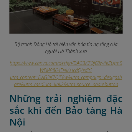
Bộ tranh Đông Hồ tái hiện văn hóa tín ngưỡng của
người Hà Thành xưa
https://www.canva.com/design/DAG3K7OJE8w/ieZUfm5
WEMP864ENiKHcdQ/edit?
utm_content=DAG3K7OJE8w&utm_campaign=designsh
are&utm_medium=link2&utm_source=sharebutton
Những trải nghiệm đặc
sắc khi đến Bảo tàng Hà
Nội