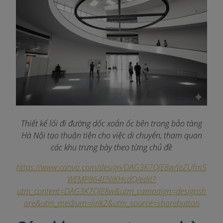
Thiết kế lối đi đường dốc xoắn ốc bên trong bảo tàng
Hà Nội tạo thuận tiện cho việc di chuyển, tham quan
các khu trưng bày theo từng chủ đề
https://www.canva.com/design/DAG3K7OJE8w/ieZUfm5
WEMP864ENiKHcdQ/edit?
utm_content=DAG3K7OJE8w&utm_campaign=designsh
are&utm_medium=link2&utm_source=sharebutton