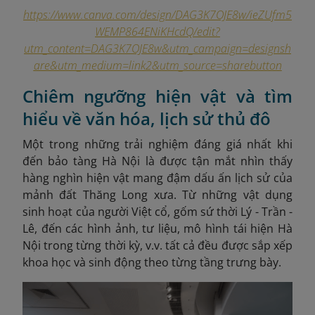
https://www.canva.com/design/DAG3K7OJE8w/ieZUfm5
WEMP864ENiKHcdQ/edit?
utm_content=DAG3K7OJE8w&utm_campaign=designsh
are&utm_medium=link2&utm_source=sharebutton
Chiêm ngưỡng hiện vật và tìm
hiểu về văn hóa, lịch sử thủ đô
Một trong những trải nghiệm đáng giá nhất khi
đến bảo tàng Hà Nội là được tận mắt nhìn thấy
hàng nghìn hiện vật mang đậm dấu ấn lịch sử của
mảnh đất Thăng Long xưa. Từ những vật dụng
sinh hoạt của người Việt cổ, gốm sứ thời Lý - Trần -
Lê, đến các hình ảnh, tư liệu, mô hình tái hiện Hà
Nội trong từng thời kỳ, v.v. tất cả đều được sắp xếp
khoa học và sinh động theo từng tầng trưng bày.