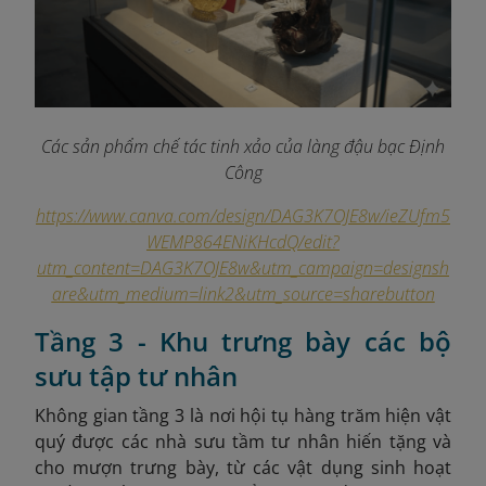
Các sản phẩm chế tác tinh xảo của làng đậu bạc Định
Công
https://www.canva.com/design/DAG3K7OJE8w/ieZUfm5
WEMP864ENiKHcdQ/edit?
utm_content=DAG3K7OJE8w&utm_campaign=designsh
are&utm_medium=link2&utm_source=sharebutton
Tầng 3 - Khu trưng bày các bộ
sưu tập tư nhân
Không gian tầng 3 là nơi hội tụ hàng trăm hiện vật
quý được các nhà sưu tầm tư nhân hiến tặng và
cho mượn trưng bày, từ các vật dụng sinh hoạt