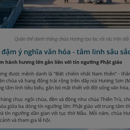
Quần thể danh thắng chùa Hương tọa lạc rải rác trên dải
 đậm ý nghĩa văn hóa - tâm linh sâu sắ
tâm hành hương lớn gắn liền với tín ngưỡng Phật giáo
ng được mệnh danh là “Biệt chiếm nhất Nam thiên” - thắn
ền chùa và hang động trải rộng trên dãy núi Hương Sơn (
 tâm linh tiêu biểu, gắn bó mật thiết với đời sống văn hóa,
hàng chục ngôi chùa, đền và động như chùa Thiên Trù, chù
o hòa giữa ba dòng tín ngưỡng lớn: Phật giáo với trung tâm
và tín ngưỡng dân gian với tục thờ Mẫu. Mỗi năm, chùa 
cảnh và tham gia lễ hội.