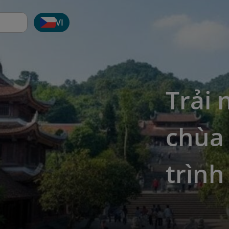
VI
Trải 
chùa
trình