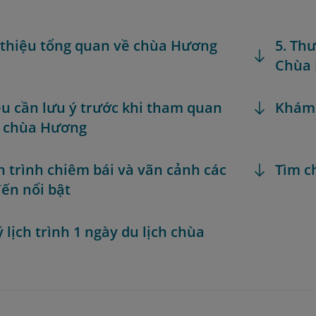
i thiệu tổng quan về chùa Hương
5. Th
Chùa
iều cần lưu ý trước khi tham quan
Khám
h chùa Hương
h trình chiêm bái và vãn cảnh các
Tìm c
ến nổi bật
ý lịch trình 1 ngày du lịch chùa
g