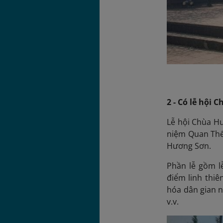
2 - Có lễ hội 
Lễ hội Chùa Hư
niệm Quan Thế 
Hương Sơn.
Phần lễ gồm lễ
điểm linh thiê
hóa dân gian n
v.v.