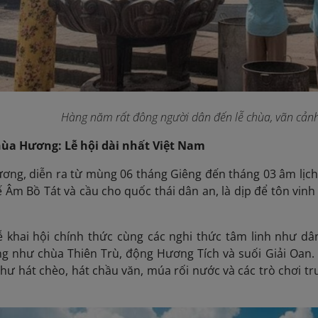
Hàng năm rất đông người dân đến lễ chùa, vãn cản
Chùa Hương: Lễ hội dài nhất Việt Nam
ơng, diễn ra từ mùng 06 tháng Giêng đến tháng 03 âm lịch, 
Âm Bồ Tát và cầu cho quốc thái dân an, là dịp để tôn vinh 
 khai hội chính thức cùng các nghi thức tâm linh như dâng
ng như chùa Thiên Trù, động Hương Tích và suối Giải Oan.
hư hát chèo, hát chầu văn, múa rối nước và các trò chơi tr