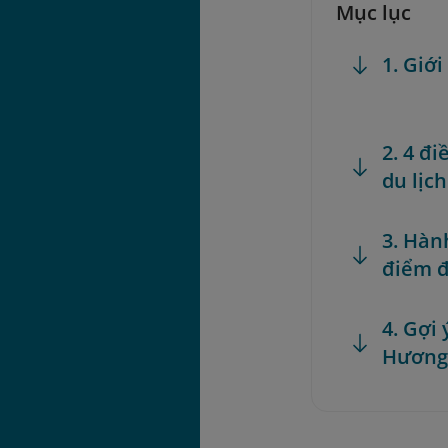
Mục lục
1. Giớ
2. 4 đ
du lịc
3. Hàn
điểm đ
4. Gợi 
Hươn