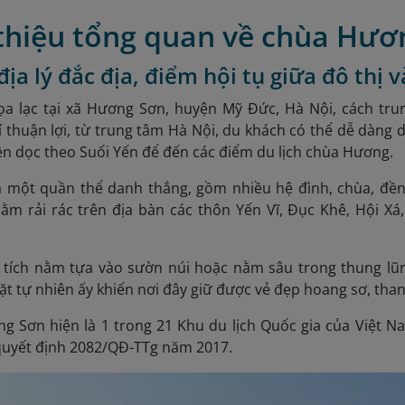
 thiệu tổng quan về chùa Hươ
í địa lý đắc địa, điểm hội tụ giữa đô thị 
a lạc tại xã Hương Sơn, huyện Mỹ Đức, Hà Nội, cách
trun
í thuận lợi, từ trung tâm Hà Nội, du khách có thể dễ dàng d
ền dọc theo Suối Yến để đến các điểm du lịch chùa Hương.
 một quần thể danh thắng, gồm nhiều hệ đình, chùa, đền,
 nằm rải rác trên địa bàn các thôn Yến Vĩ, Đục Khê, Hội X
 tích nằm tựa vào sườn núi hoặc nằm sâu trong thung lũng
ặt tự nhiên ấy khiến nơi đây giữ được vẻ đẹp hoang sơ, tha
 Sơn hiện là 1 trong 21 Khu du lịch Quốc gia của Việt N
quyết định 2082/QĐ-TTg năm 2017.