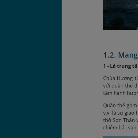
1.2. Mang
1 - Là trung 
Chùa Hương từ
với quần thể đ
tâm hành hương
Quần thể gồm 
v.v. là sự gia
thờ Sơn Thần 
chiêm bái, vãn 