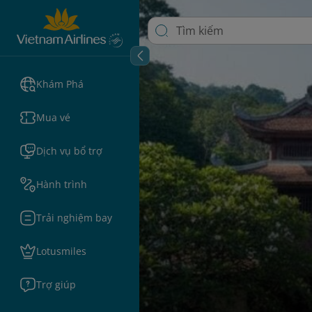
Khám Phá
Mua vé
Dịch vụ bổ trợ
Hành trình
Trải nghiệm bay
Lotusmiles
Trợ giúp