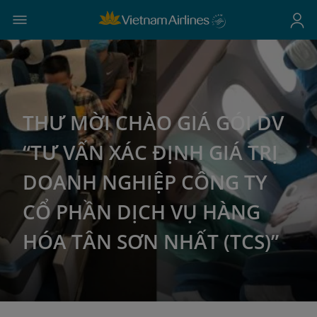
THƯ MỜI CHÀO GIÁ GÓI DV
“TƯ VẤN XÁC ĐỊNH GIÁ TRỊ
DOANH NGHIỆP CÔNG TY
CỔ PHẦN DỊCH VỤ HÀNG
HÓA TÂN SƠN NHẤT (TCS)”