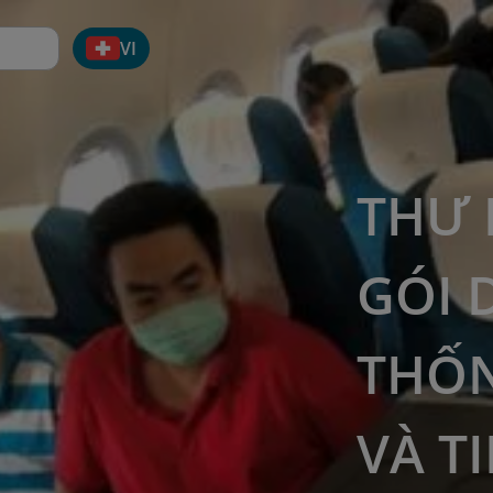
VI
THƯ 
GÓI 
THỐN
VÀ T