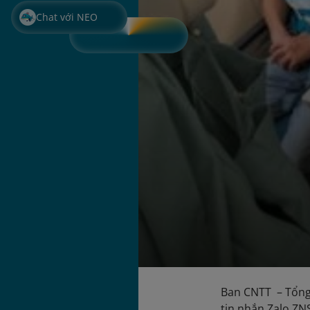
Chat với NEO
Ban CNTT – Tổng
tin nhắn Zalo ZN