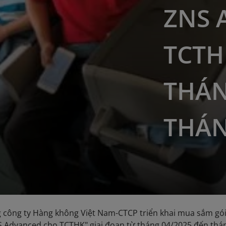
ZNS 
TCTH
THÁN
THÁN
 công ty Hàng không Việt Nam-CTCP triển khai mua sắm gói
S Advanced cho TCTHK" giai đoạn từ tháng 04/2025 đến thá