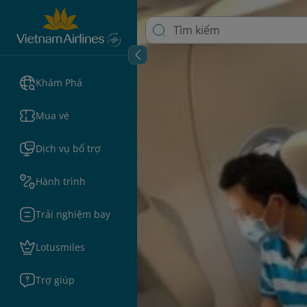
Khám Phá
Mua vé
Dịch vụ bổ trợ
Hành trình
Trải nghiệm bay
Lotusmiles
Trợ giúp