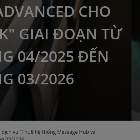
ADVANCED CHO
K" GIAI ĐOẠN TỪ
G 04/2025 ĐẾN
G 03/2026
 dịch vụ "Thuê hệ thống Message Hub và
ng 03/2026.