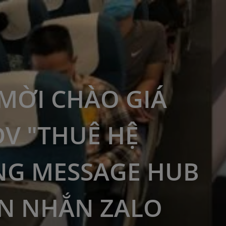
MỜI CHÀO GIÁ
DV "THUÊ HỆ
G MESSAGE HUB
IN NHẮN ZALO