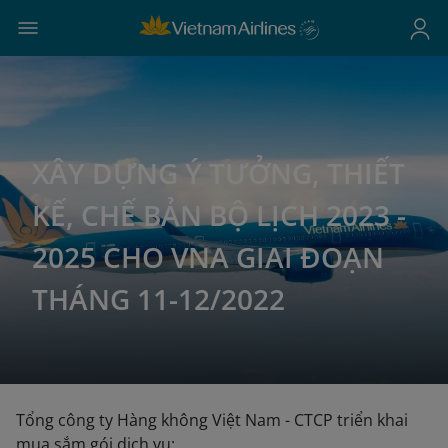
XÂY DỰNG Ý TƯỞNG, THIẾT
KẾ, CHẾ BẢN BỘ LỊCH 2023 -
2025 CHO VNA GIAI ĐOẠN
THÁNG 11-12/2022
Tổng công ty Hàng không Việt Nam - CTCP triển khai
mua sắm gói dịch vụ: