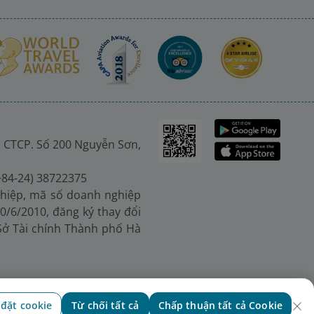
 CTCP. Số 200 Nguyễn Sơn,
(+84-24) 38722375
hiệp, mã số doanh nghiệp
0/6/2010, đăng ký thay đổi
 Sở Tài chính Thành phố Hà
 đặt cookie
Từ chối tất cả
Chấp thuận tất cả Cookie