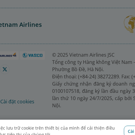
etnam Airlines
© 2025 Vietnam Airlines JSC
Tổng công ty Hàng không Việt Nam -
Phường Bồ Đề, Hà Nội.
Điện thoại: (+84-24) 38272289. Fax: 
Giấy chứng nhận đăng ký doanh ng
0100107518, đăng ký lần đầu ngày 3
lần thứ 10 ngày 24/7/2025, cấp bởi
é
Cài đặt cookies
Nội.
c lưu trữ cookie trên thiết bị của mình để cải thiện điều
Cài
ực tiếp thị của chúng tôi.