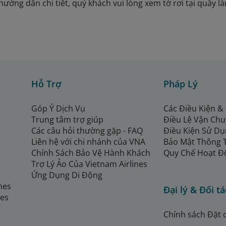
hướng dẫn chi tiết, quý khách vui lòng xem tờ rơi tại quầy l
Hỗ Trợ
Pháp Lý
Góp Ý Dịch Vụ
Các Điều Kiện &
Trung tâm trợ giúp
Điều Lệ Vận Ch
Các câu hỏi thường gặp - FAQ
Điều Kiện Sử Dụ
Liên hệ với chi nhánh của VNA
Bảo Mật Thông 
Chính Sách Bảo Vệ Hành Khách
Quy Chế Hoạt Đ
Trợ Lý Ảo Của Vietnam Airlines
Ứng Dụng Di Động
ines
Đại lý & Đối tá
nes
Chính sách Đặt 