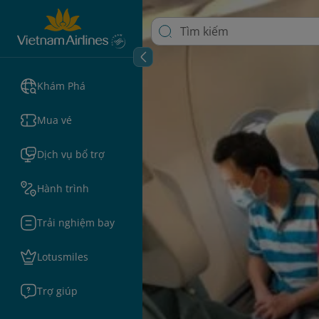
Khám Phá
Mua vé
Dịch vụ bổ trợ
Hành trình
Trải nghiệm bay
Lotusmiles
Trợ giúp