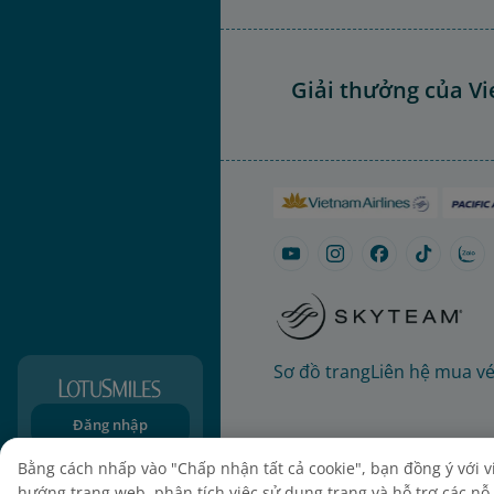
Giải thưởng của Vi
Sơ đồ trang
Liên hệ mua v
Đăng nhập
Đăng ký
Bằng cách nhấp vào "Chấp nhận tất cả cookie", bạn đồng ý với việ
hướng trang web, phân tích việc sử dụng trang và hỗ trợ các nỗ l