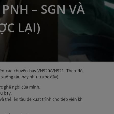
– PNH – SGN VÀ
C LẠI)
trên các chuyến bay VN920/VN921. Theo đó,
g xuống tàu bay như trước đây).
vực ghế ngồi của mình.
àu bay.
 thẻ lên tàu để xuất trình cho tiếp viên khi