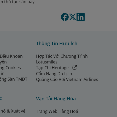
àm thủ tục sân bay.
Thông Tin Hữu Ích
 Điều Khoản
Hợp Tác Với Chương Trình
uyển
Lotusmiles
ng Cookies
Tạp Chí Heritage
Tin
Cẩm Nang Du Lịch
ộng Sàn TMĐT
Quảng Cáo Với Vietnam Airlines
c
Vận Tải Hàng Hóa
chỗ & Xuất vé
Trang Web Hàng Hoá