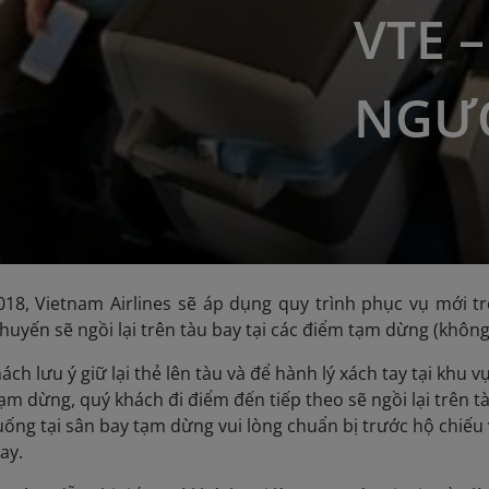
VTE 
NGƯỢ
018, Vietnam Airlines sẽ áp dụng quy trình phục vụ mới 
huyến sẽ ngồi lại trên tàu bay tại các điểm tạm dừng (khôn
ách lưu ý giữ lại thẻ lên tàu và để hành lý xách tay tại khu 
tạm dừng, quý khách đi điểm đến tiếp theo sẽ ngồi lại trên t
ống tại sân bay tạm dừng vui lòng chuẩn bị trước hộ chiếu và
ay.