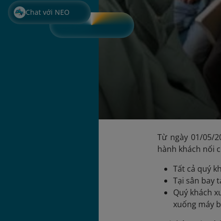
Chat với NEO
Từ ngày 01/05/2
hành khách nối c
Tất cả quý kh
Tại sân bay 
Quý khách xu
xuống máy b