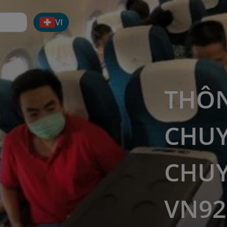
VI
THÔN
CHUY
CHUY
VN92