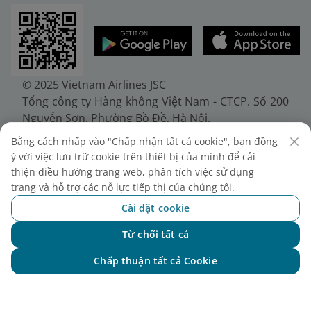
© 2025 Vietnam Airlines JSC
Tổng công ty Hàng không Việt Nam - CTCP. Số 200
Nguyễn Sơn, Phường Bồ Đề, Hà Nội.
Điện thoại: (+84-24) 38272289. Fax: (+84-24)
Bằng cách nhấp vào "Chấp nhận tất cả cookie", bạn đồng
38722375
ý với việc lưu trữ cookie trên thiết bị của mình để cải
Giấy chứng nhận đăng ký doanh nghiệp, mã số
thiện điều hướng trang web, phân tích việc sử dụng
doanh nghiệp 0100107518, đăng ký lần đầu ngày
trang và hỗ trợ các nỗ lực tiếp thị của chúng tôi.
30/6/2010, đăng ký thay đổi lần thứ 10 ngày
Cài đặt cookie
24/7/2025, cấp bởi Sở Tài chính Thành phố Hà Nội.
Từ chối tất cả
Chat với NEO
Chấp thuận tất cả Cookie