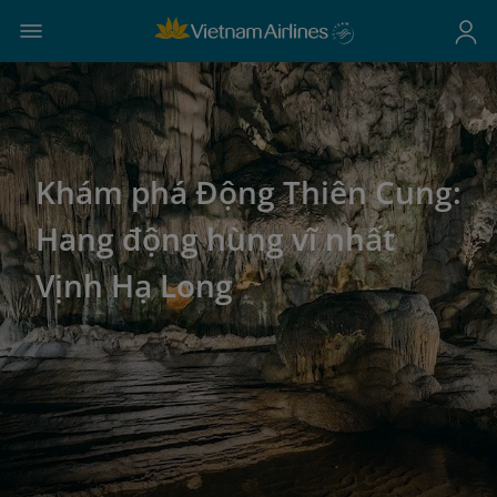
Khám phá Động Thiên Cung:
Hang động hùng vĩ nhất
Vịnh Hạ Long