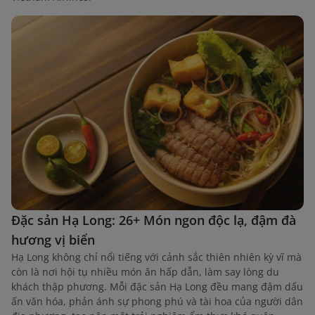
Đặc sản Hạ Long: 26+ Món ngon độc lạ, đậm đà
hương vị biển
Hạ Long không chỉ nổi tiếng với cảnh sắc thiên nhiên kỳ vĩ mà
còn là nơi hội tụ nhiều món ăn hấp dẫn, làm say lòng du
khách thập phương. Mỗi đặc sản Hạ Long đều mang đậm dấu
ấn văn hóa, phản ánh sự phong phú và tài hoa của người dân