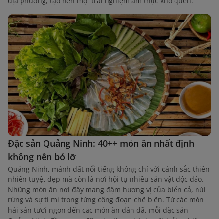
địa phương, tạo nên một trải nghiệm ẩm thực khó quên.
Đặc sản Quảng Ninh: 40++ món ăn nhất định
không nên bỏ lỡ
Quảng Ninh, mảnh đất nổi tiếng không chỉ với cảnh sắc thiên
nhiên tuyệt đẹp mà còn là nơi hội tụ nhiều sản vật độc đáo.
Những món ăn nơi đây mang đậm hương vị của biển cả, núi
rừng và sự tỉ mỉ trong từng công đoạn chế biến. Từ các món
hải sản tươi ngon đến các món ăn dân dã, mỗi đặc sản