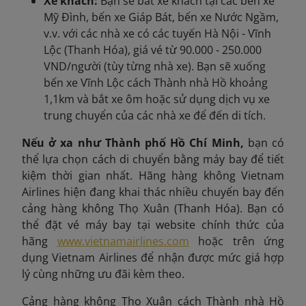
Xe khách:
Bạn sẽ bắt xe khách tại các bến xe
Mỹ Đình, bến xe Giáp Bát, bến xe Nước Ngầm,
v.v. với các nhà xe có các tuyến Hà Nội - Vĩnh
Lộc (Thanh Hóa), giá vé từ 90.000 - 250.000
VND/người (tùy từng nhà xe). Bạn sẽ xuống
bến xe Vĩnh Lộc cách Thành nhà Hồ khoảng
1,1km và bắt xe ôm hoặc sử dụng dịch vụ xe
trung chuyển của các nhà xe để đến di tích.
Nếu ở xa như Thành phố Hồ Chí Minh,
bạn có
thể lựa chọn cách di chuyển bằng máy bay để tiết
kiệm thời gian nhất. Hãng hàng không Vietnam
Airlines hiện đang khai thác nhiều chuyến bay đến
cảng hàng không Thọ Xuân (Thanh Hóa). Bạn có
thể đặt vé máy bay tại website chính thức của
hãng
www.vietnamairlines.com
hoặc trên ứng
dụng Vietnam Airlines để nhận được mức giá hợp
lý cùng những ưu đãi kèm theo.
Cảng hàng không Thọ Xuân cách Thành nhà Hồ