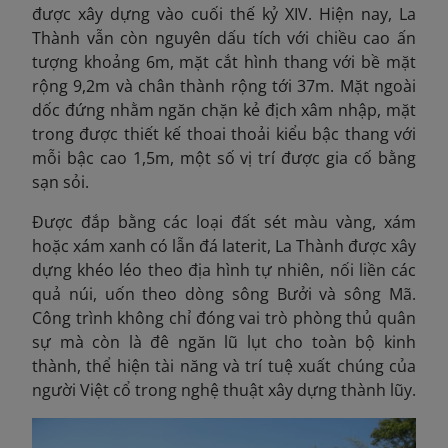
được xây dựng vào cuối thế kỷ XIV. Hiện nay, La
Thành vẫn còn nguyên dấu tích với chiều cao ấn
tượng khoảng 6m, mặt cắt hình thang với bề mặt
rộng 9,2m và chân thành rộng tới 37m. Mặt ngoài
dốc đứng nhằm ngăn chặn kẻ địch xâm nhập, mặt
trong được thiết kế thoai thoải kiểu bậc thang với
mỗi bậc cao 1,5m, một số vị trí được gia cố bằng
sạn sỏi
.
Được đắp bằng các loại đất sét màu vàng, xám
hoặc xám xanh có lẫn đá laterit, La Thành được xây
dựng khéo léo theo địa hình tự nhiên, nối liền các
quả núi, uốn theo dòng sông Bưởi và sông Mã.
Công trình không chỉ đóng vai trò phòng thủ quân
sự mà còn là đê ngăn lũ lụt cho toàn bộ kinh
thành, thể hiện tài năng và trí tuệ xuất chúng của
người Việt cổ trong nghệ thuật xây dựng thành lũy.