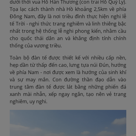
dưới thời vua Hồ Hán Thương (con trai Hồ Quý Ly).
Tọa lạc cách thành nhà Hồ khoảng 2,5km về phía
Đông Nam, đây là nơi triều đình thực hiện nghi lễ
tế Trời - nghi thức trang nghiêm và linh thiêng bậc
nhất trong hệ thống lễ nghi phong kiến, nhằm cầu
cho quốc thái dân an và khẳng định tính chính
thống của vương triều.
Toàn bộ đàn tế được thiết kế với nhiều cấp nền,
hẹp dần từ thấp đến cao, lưng tựa núi Đún, hướng
về phía Nam - nơi được xem là hướng của sinh khí
và sự may mắn. Con đường thần đạo dẫn vào
trung tâm đàn tế được lát bằng những phiến đá
xanh mài nhẵn, xếp ngay ngắn, tạo nên vẻ trang
nghiêm, uy nghi.