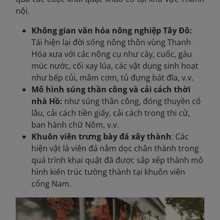
nội.
Không gian văn hóa nông nghiệp Tây Đô:
Tái hiện lại đời sống nông thôn vùng Thanh
Hóa xưa với các nông cụ như cày, cuốc, gàu
múc nước, cối xay lúa, các vật dụng sinh hoạt
như bếp củi, mâm cơm, tủ đựng bát đĩa, v.v.
Mô hình súng thần công và cải cách thời
nhà Hồ:
như súng thần công, đóng thuyền cổ
lâu, cải cách tiền giấy, cải cách trong thi cử,
ban hành chữ Nôm, v.v.
Khuôn viên trưng bày đá xây thành
: Các
hiện vật là viên đá nằm dọc chân thành trong
quá trình khai quật đã được sắp xếp thành mô
hình kiến trúc tường thành tại khuôn viên
cổng Nam.