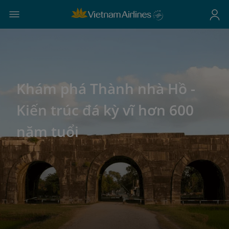
Khám phá Thành nhà Hồ -
Kiến trúc đá kỳ vĩ hơn 600
năm tuổi