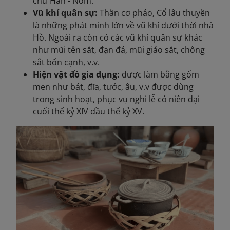
chữ Hán - Nôm.
Vũ khí quân sự:
Thần cơ pháo, Cổ lâu thuyền
là những phát minh lớn về vũ khí dưới thời nhà
Hồ. Ngoài ra còn có các vũ khí quân sự khác
như mũi tên sắt, đạn đá, mũi giáo sắt, chông
sắt bốn cạnh, v.v.
Hiện vật đồ gia dụng:
được làm bằng gốm
men như bát, đĩa, tước, âu, v.v được dùng
trong sinh hoạt, phục vụ nghi lễ có niên đại
cuối thế kỷ XIV đầu thế kỷ XV.