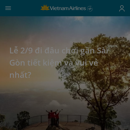
Lễ 2/9 đi đâu chơi gần Sài
Gòn tiết kiệm và vui vẻ
nhất?