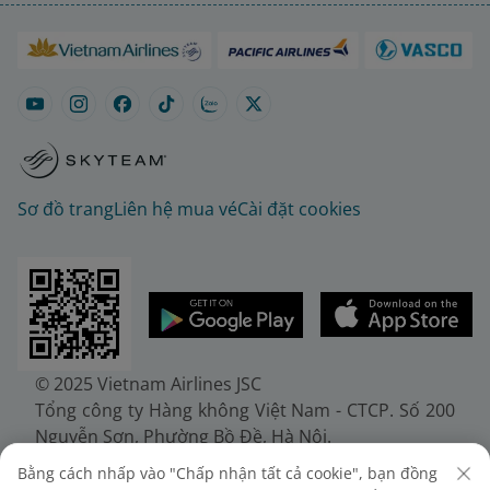
Sơ đồ trang
Liên hệ mua vé
Cài đặt cookies
© 2025 Vietnam Airlines JSC
Tổng công ty Hàng không Việt Nam - CTCP. Số 200
Nguyễn Sơn, Phường Bồ Đề, Hà Nội.
Điện thoại: (+84-24) 38272289. Fax: (+84-24)
Bằng cách nhấp vào "Chấp nhận tất cả cookie", bạn đồng
38722375