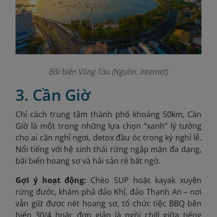
Bãi biển Vũng Tàu (Nguồn: Internet)
3. Cần Giờ
Chỉ cách trung tâm thành phố khoảng 50km, Cần
Giờ là một trong những lựa chọn “xanh” lý tưởng
cho ai cần nghỉ ngơi, detox đầu óc trong kỳ nghỉ lễ.
Nổi tiếng với hệ sinh thái rừng ngập mặn đa dạng,
bãi biển hoang sơ và hải sản rẻ bất ngờ.
Gợi ý hoạt động:
Chèo SUP hoặc kayak xuyên
rừng đước, khám phá đảo Khỉ, đảo Thạnh An – nơi
vẫn giữ được nét hoang sơ, tổ chức tiệc BBQ bên
biển 30/4 hoặc đơn giản là ngồi chill giữa tiếng