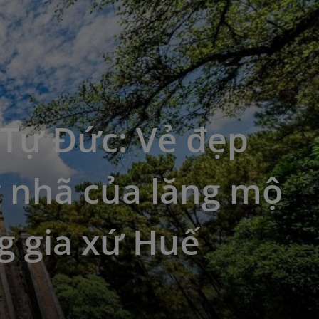
 Tự Đức: Vẻ đẹp
g nhã của lăng mộ
g gia xứ Huế