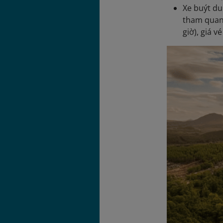
Xe buýt du
tham quan 
giờ), giá 