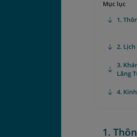
Mục lục
1. Thô
2. Lịc
3. Khá
Lăng 
4. Kin
1. Thôn