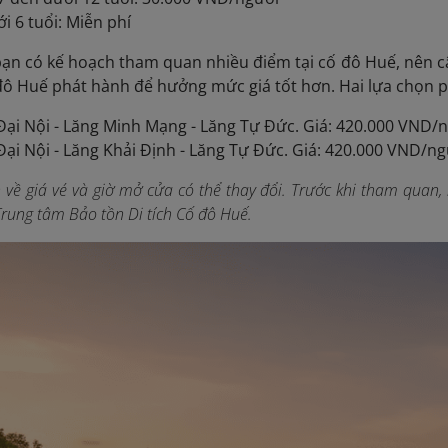
i 6 tuổi: Miễn phí
 bạn có kế hoạch tham quan nhiều điểm tại cố đô Huế, nên
 đô Huế phát hành để hưởng mức giá tốt hơn. Hai lựa chọn 
ại Nội - Lăng Minh Mạng - Lăng Tự Đức. Giá: 420.000 VND/n
ại Nội - Lăng Khải Định - Lăng Tự Đức. Giá: 420.000 VND/ng
n về giá vé và giờ mở cửa có thể thay đổi. Trước khi tham quan, 
Trung tâm Bảo tồn Di tích Cố đô Huế.