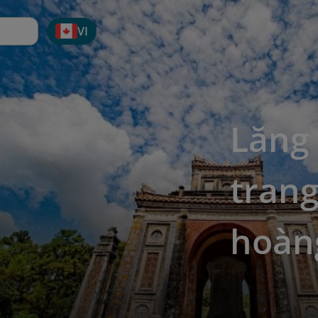
VI
Lăng
tran
hoàn