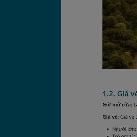
1.2. Giá 
Giờ mở cửa:
L
Giá vé:
Giá vé 
Người lớn
Trẻ em từ 