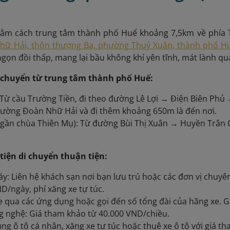
ằm cách trung tâm thành phố Huế khoảng 7,5km về phía 
ữ Hải, thôn thượng Ba, phường Thuỷ Xuân, thành phố H
 ngọn đồi thấp, mang lại bầu không khí yên tĩnh, mát lành q
 chuyển từ trung tâm thành phố Huế:
: Từ cầu Trường Tiền, đi theo đường Lê Lợi → Điện Biên P
đường Đoàn Nhữ Hải và đi thêm khoảng 650m là đến nơi.
2 (gần chùa Thiên Mụ): Từ đường Bùi Thị Xuân → Huyền Trâ
tiện di chuyển thuận tiện:
y: Liên hệ khách sạn nơi bạn lưu trú hoặc các đơn vị chuyê
D/ngày, phí xăng xe tự túc.
xe qua các ứng dụng hoặc gọi đến số tổng đài của hãng xe. 
 nghệ: Giá tham khảo từ 40.000 VND/chiều.
ụng ô tô cá nhân, xăng xe tự túc hoặc thuê xe ô tô với giá t