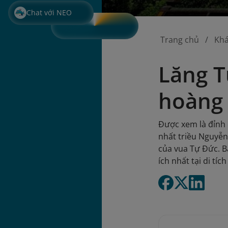
Chat với NEO
Trang chủ
Kh
Lăng T
hoàng 
Được xem là đỉnh 
nhất triều Nguyễn
của vua Tự Đức. B
ích nhất tại di tíc