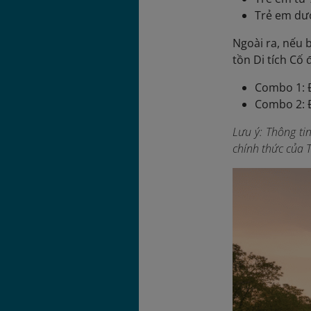
Trẻ em dướ
Ngoài ra, nếu
tồn Di tích Cố
Combo 1: Đ
Combo 2: Đ
Lưu ý: Thông ti
chính thức của 