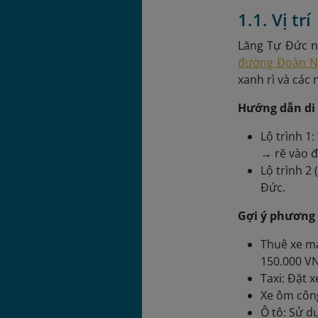
1.1. Vị trí
Lăng Tự Đức n
đường Đoàn Nh
xanh rì và các
Hướng dẫn di
Lộ trình 1
→ rẽ vào 
Lộ trình 
Đức.
Gợi ý phương 
Thuê xe má
150.000 VN
Taxi: Đặt 
Xe ôm công
Ô tô: Sử d