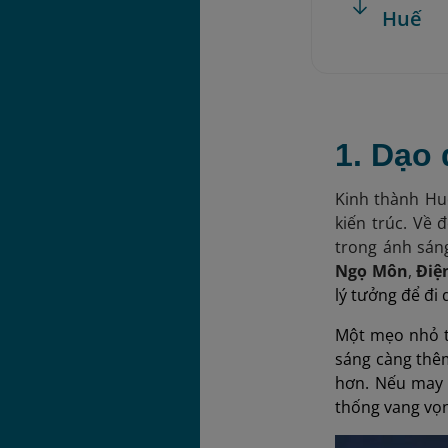
Huế
1. Dạo
Kinh thành Hu
kiến trúc. Về 
trong ánh sán
Ngọ Môn
,
Điện
lý tưởng để đi 
Một mẹo nhỏ tu
sáng càng thêm
hơn. Nếu may 
thống vang vọn