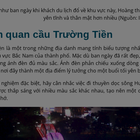
như ban ngày khi khách du lịch đổ về khu vực này, Hoàng 
yên tĩnh và thân mật hơn nhiều (Nguồn: I
m quan cầu Trường Tiền
ền là một trong những địa danh mang tính biểu tượng nhấ
hu vực Bắc Nam của thành phố. Mặc dù ban ngày đã rất đẹp
ững ánh đèn đủ màu sắc. Ánh đèn phản chiếu xuống dòng
 nơi đây thành một địa điểm lý tưởng cho một buổi tối yên b
i nghiệm đặc biệt, hãy cân nhắc việc đi thuyền dọc sông 
ợc thắp sáng với nhiều màu sắc khác nhau, tạo nên một 
nhớ.