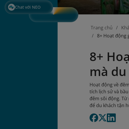
Chat với NEO
Trang chủ
Kh
8+ Hoạt động g
8+ Hoạ
mà du 
Hoạt động về đêm 
tích lịch sử và bầ
đêm sôi động. Từ
để du khách tận h