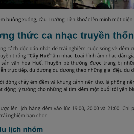
m buông xuống, cầu Trường Tiền khoác lên mình một diện 
ởng thức ca nhạc truyền thố
ng cách độc đáo nhất để trải nghiệm cuộc sống về đêm c
ruyền thống
“Cây Huế”
â
m nhạc. Loại hình âm nhạc dân gi
di sản văn hóa Huế. Thuyền bè thường được trang bị nhữ
iễn trực tiếp, du dương du dương theo những giai điệu du
ới dòng chảy êm đềm và khung cảnh nên thơ, là phông nền
ạt động lý tưởng cho những ai tìm kiếm một buổi tối yên 
ược lên lịch hàng đêm vào lúc 19:00, 20:00 và 21:00. Chi 
 trải nghiệm bạn chọn.
du lịch nhóm