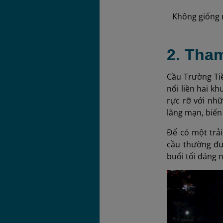
Không giống 
2. Tha
Cầu Trường Ti
nối liền hai k
rực rỡ với nh
lãng mạn, biến
Để có một trả
cầu thường đư
buổi tối đáng 