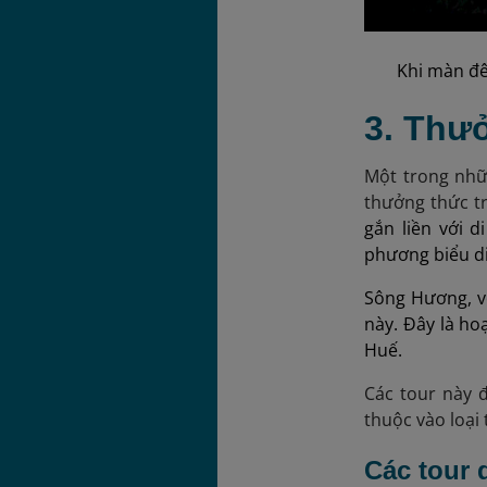
Khi màn đê
3. Thư
Một trong nhữ
thưởng thức t
gắn liền với 
phương biểu d
Sông Hương, v
này. Đây là ho
Huế.
Các tour này đ
thuộc vào loại
Các tour 