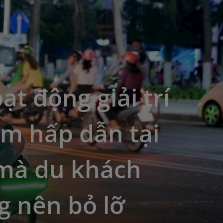
ạt động giải trí
m hấp dẫn tại
mà du khách
g nên bỏ lỡ