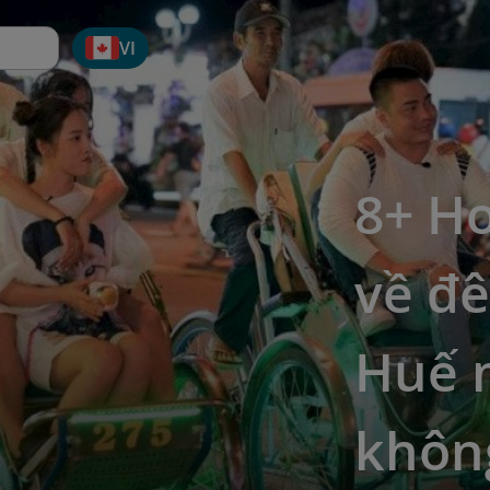
VI
8+ Ho
về đê
Huế 
khôn