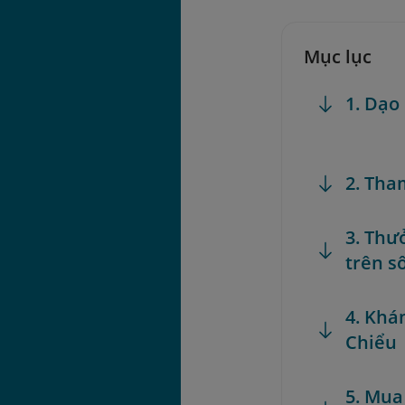
Mục lục
1. Dạo
2. Tha
3. Thư
trên s
4. Khá
Chiểu
5. Mua