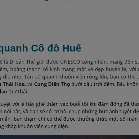
 quanh Cố đô Huế
ế là Di sản Thế giới được UNESCO công nhận, mang đến sự 
đêm, hoàng thành cổ kính mang một vẻ đẹp huyền bí, với 
g dịu nhẹ. Tản bộ quanh khuôn viên rộng lớn, bạn có th
 Thái Hòa
, và
Cung Diên Thọ
dưới bầu trời đêm. Bầu không
dạo thư thái.
yệt vời là hãy ghé thăm vào buổi tối khi đám đông đã th
 nổi bật, và bạn sẽ có cơ hội chụp những bức ảnh tuyệt đẹ
mắn, bạn thậm chí có thể được thưởng thức một số màn 
g khắp khuôn viên cung điện.