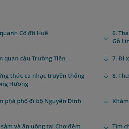
 quanh Cố đô Huế
6. Th
Gỗ Li
m quan cầu Trường Tiền
7. Đi
ởng thức ca nhạc truyền thống
8. Th
ông Hương
m phá phố đi bộ Nguyễn Đình
Khám
 sắm và ăn uống tại Chợ đêm
Tìm c