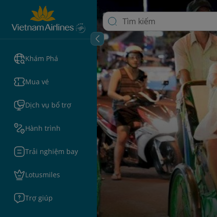
Khám Phá
Mua vé
Dịch vụ bổ trợ
Hành trình
Trải nghiệm bay
Lotusmiles
Trợ giúp