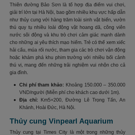
Thiên đường Bảo Sơn là tổ hợp địa điểm vui chơi,
giải trí lớn tại Hà Nội, bao gồm nhiều khu vực hấp dẫn
như thủy cung với hàng trăm loài sinh vật biển, vườn
thú quy tụ nhiều loài động vật hoang dã, công viên
nước sôi động và khu trò chơi cảm giác mạnh dành
cho những ai yêu thích mạo hiểm. Trẻ có thể xem xiếc
hải cẩu, múa rối nước, tham gia các trò chơi vận động
hoặc khám phá khu phim trường với nhiều bối cảnh
thú vị, mang đến những trải nghiệm vui nhộn cho cả
gia đình.
Chi phí tham khảo:
Khoảng 150.000 – 350.000
VND/người (Miễn phí cho khách cao dưới 1m).
Địa chỉ:
Km5+200, Đường Lê Trọng Tấn, An
Khánh, Hoài Đức, Hà Nội.
Thủy cung Vinpearl Aquarium
Thủy cung tại Times City là một trong những thủy