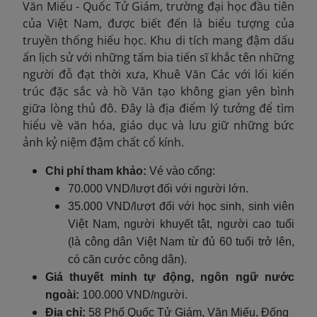
Văn Miếu - Quốc Tử Giám, trường đại học đầu tiên
của Việt Nam, được biết đến là biểu tượng của
truyền thống hiếu học. Khu di tích mang đậm dấu
ấn lịch sử với những tấm bia tiến sĩ khắc tên những
người đỗ đạt thời xưa, Khuê Văn Các với lối kiến
trúc đặc sắc và hồ Văn tạo không gian yên bình
giữa lòng thủ đô. Đây là địa điểm lý tưởng để tìm
hiểu về văn hóa, giáo dục và lưu giữ những bức
ảnh kỷ niệm đậm chất cổ kính.
Chi phí tham khảo:
Vé vào cổng:
70.000 VND/lượt đối với người lớn.
35.000 VND/lượt đối với học sinh, sinh viên
Việt Nam, người khuyết tật, người cao tuổi
(là công dân Việt Nam từ đủ 60 tuổi trở lên,
có căn cước công dân).
Giá thuyết minh tự động, ngôn ngữ nước
ngoài:
100.000 VND/người.
Địa chỉ:
58 Phố Quốc Tử Giám, Văn Miếu, Đống