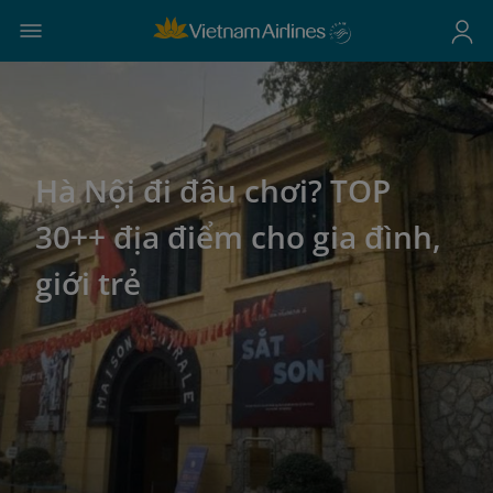
Hà Nội đi đâu chơi? TOP
30++ địa điểm cho gia đình,
giới trẻ