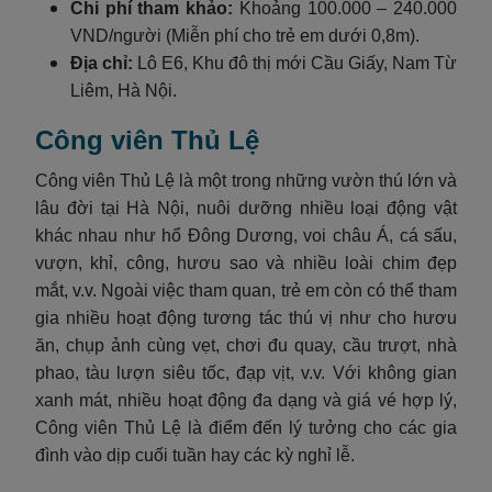
Chi phí tham khảo:
Khoảng 100.000 – 240.000
VND/người (Miễn phí cho trẻ em dưới 0,8m).
Địa chỉ:
Lô E6, Khu đô thị mới Cầu Giấy, Nam Từ
Liêm, Hà Nội.
Công viên Thủ Lệ
Công viên Thủ Lệ là một trong những vườn thú lớn và
lâu đời tại Hà Nội, nuôi dưỡng nhiều loại động vật
khác nhau như hổ Đông Dương, voi châu Á, cá sấu,
vượn, khỉ, công, hươu sao và nhiều loài chim đẹp
mắt, v.v. Ngoài việc tham quan, trẻ em còn có thể tham
gia nhiều hoạt động tương tác thú vị như cho hươu
ăn, chụp ảnh cùng vẹt, chơi đu quay, cầu trượt, nhà
phao, tàu lượn siêu tốc, đạp vịt, v.v. Với không gian
xanh mát, nhiều hoạt động đa dạng và giá vé hợp lý,
Công viên Thủ Lệ là điểm đến lý tưởng cho các gia
đình vào dịp cuối tuần hay các kỳ nghỉ lễ.