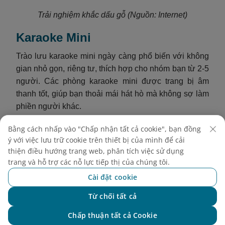
Trải nghiệm khắc dấu gỗ (Nguồn: Internet)
Karaoke Mini
Trào lưu karaoke mini ngày càng phổ biến với không
gian nhỏ gọn, riêng tư, thích hợp cho nhóm bạn từ 2-5
người. Các phòng karaoke mini được trang bị âm
thanh tốt, giúp bạn thoải mái hát hò mà không sợ làm
phiền người khác.
Chi phí tham khảo:
Khoảng 90.000 – 150.000
Bằng cách nhấp vào "Chấp nhận tất cả cookie", bạn đồng
VND/giờ.
ý với việc lưu trữ cookie trên thiết bị của mình để cải
thiện điều hướng trang web, phân tích việc sử dụng
Địa chỉ gợi ý:
trang và hỗ trợ các nỗ lực tiếp thị của chúng tôi.
Music Box Trường Chinh
- 335 Đường
Cài đặt cookie
Trường Chinh, Ngã Tư Sở, Thanh Xuân, Hà
Nội.
Từ chối tất cả
AKang Recording
- 8 Ngõ 29 phố Lê Thanh
Chat với NEO
Nghị, Bách Khoa, Hai Bà Trưng, Hà Nội.
Chấp thuận tất cả Cookie