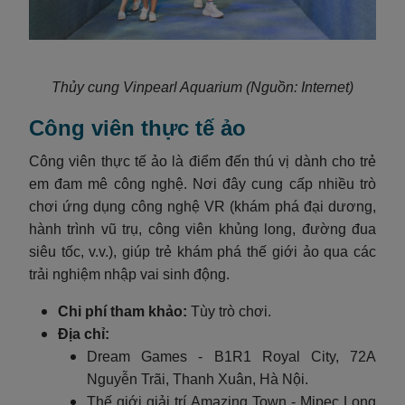
Thủy cung Vinpearl Aquarium (Nguồn: Internet)
Công viên thực tế ảo
Công viên thực tế ảo là điểm đến thú vị dành cho trẻ
em đam mê công nghệ. Nơi đây cung cấp nhiều trò
chơi ứng dụng công nghệ VR (khám phá đại dương,
hành trình vũ trụ, công viên khủng long, đường đua
siêu tốc, v.v.), giúp trẻ khám phá thế giới ảo qua các
trải nghiệm nhập vai sinh động.
Chi phí tham khảo:
Tùy trò chơi.
Địa chỉ:
Dream Games - B1R1 Royal City, 72A
Nguyễn Trãi, Thanh Xuân, Hà Nội.
Thế giới giải trí Amazing Town - Mipec Long