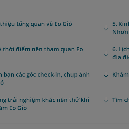
i thiệu tổng quan về Eo Gió
5. Ki
Nhơn
 ý thời điểm nên tham quan Eo
6. Lị
địa đ
h bạn các góc check-in, chụp ảnh
Khám
ió
ng trải nghiệm khác nên thử khi
Tìm c
ăm Eo Gió