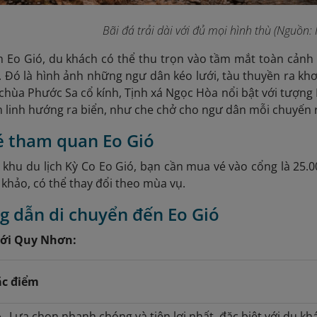
Bãi đá trải dài với đủ mọi hình thù (Nguồn: 
h Eo Gió, du khách có thể thu trọn vào tầm mắt toàn cảnh
. Đó là hình ảnh những ngư dân kéo lưới, tàu thuyền ra khơ
 chùa Phước Sa cổ kính, Tịnh xá Ngọc Hòa nổi bật với tượn
 linh hướng ra biển, như che chở cho ngư dân mỗi chuyến r
vé tham quan Eo Gió
khu du lịch Kỳ Co Eo Gió, bạn cần mua vé vào cổng là 25.0
 khảo, có thể thay đổi theo mùa vụ.
g dẫn di chuyển đến Eo Gió
 tới Quy Nhơn:
c điểm
Lựa chọn nhanh chóng và tiện lợi nhất, đặc biệt với du kh