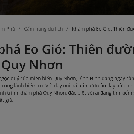
ám Phá
Cẩm nang du lịch
Khám phá Eo Gió: Thiên đư
há Eo Gió: Thiên đườ
a Quy Nhơn
 ngọc quý của miền biển Quy Nhơn, Bình Định đang ngày càn
í trong lành hiếm có. Với dãy núi đá uốn lượn ôm lấy bờ biể
ành trình khám phá Quy Nhơn, đặc biệt với ai đang tìm kiế
t giá.