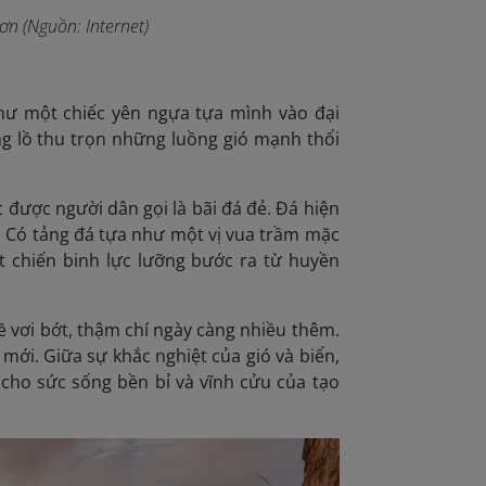
ơn (Nguồn: Internet)
hư một chiếc yên ngựa tựa mình vào đại
ng lồ thu trọn những luồng gió mạnh thổi
c được người dân gọi là bãi đá đẻ. Đá hiện
i. Có tảng đá tựa như một vị vua trầm mặc
t chiến binh lực lưỡng bước ra từ huyền
hề vơi bớt, thậm chí ngày càng nhiều thêm.
 mới. Giữa sự khắc nghiệt của gió và biển,
cho sức sống bền bỉ và vĩnh cửu của tạo