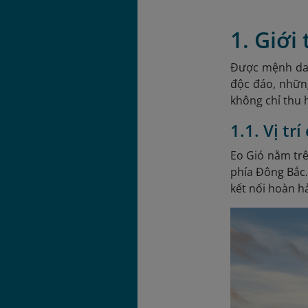
1. Giới
Được mệnh danh
độc đáo, nhữn
không chỉ thu 
1.1. Vị tr
Eo Gió nằm tr
phía Đông Bắc.
kết nối hoàn h