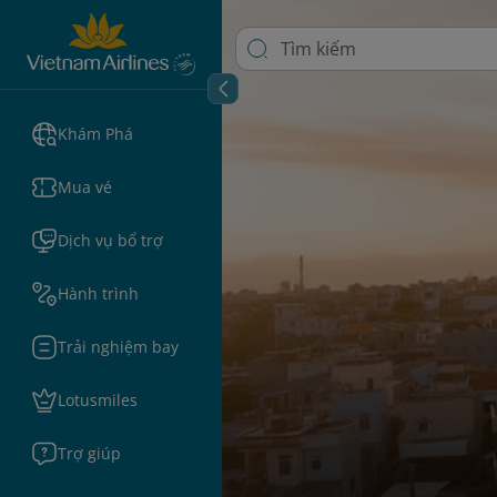
Khám Phá
Mua vé
Dịch vụ bổ trợ
Hành trình
Trải nghiệm bay
Lotusmiles
Trợ giúp