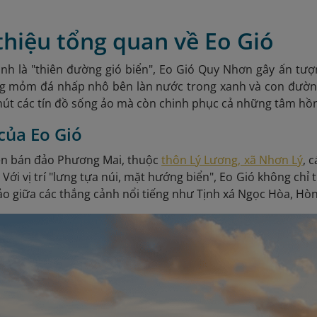
 thiệu tổng quan về Eo Gió
 là "thiên đường gió biển", Eo Gió Quy Nhơn gây ấn tượng
g mỏm đá nhấp nhô bên làn nước trong xanh và con đường 
hút các tín đồ sống ảo mà còn chinh phục cả những tâm hồ
í của Eo Gió
ên bán đảo Phương Mai, thuộc
thôn Lý Lương, xã Nhơn Lý
, 
 Với vị trí "lưng tựa núi, mặt hướng biển", Eo Gió không chỉ
ảo giữa các thắng cảnh nổi tiếng như Tịnh xá Ngọc Hòa, Hò