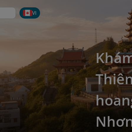
VI
Khám
Thiê
hoan
Nhơ