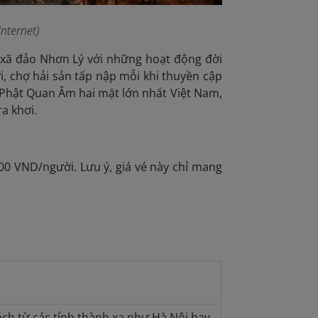
Internet)
 xã đảo Nhơn Lý với những hoạt động đời
i, chợ hải sản tấp nập mỗi khi thuyền cập
g Phật Quan Âm hai mặt lớn nhất Việt Nam,
a khơi.
00 VND/người. Lưu ý, giá vé này chỉ mang
ách từ các tỉnh thành xa như Hà Nội hay