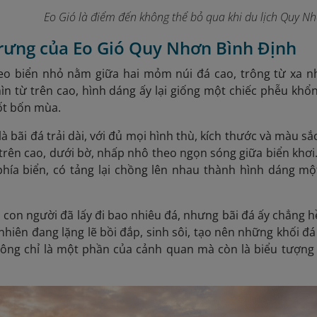
Eo Gió là điểm đến không thể bỏ qua khi du lịch Quy Nh
trưng của Eo Gió Quy Nhơn Bình Định
 eo biển nhỏ nằm giữa hai mỏm núi đá cao, trông từ xa n
n từ trên cao, hình dáng ấy lại giống một chiếc phễu khổ
ốt bốn mùa.
à bãi đá trải dài, với đủ mọi hình thù, kích thước và màu sắ
 trên cao, dưới bờ, nhấp nhô theo ngọn sóng giữa biển khơ
phía biển, có tảng lại chồng lên nhau thành hình dáng mộ
dù con người đã lấy đi bao nhiêu đá, nhưng bãi đá ấy chẳng 
nhiên đang lặng lẽ bồi đắp, sinh sôi, tạo nên những khối đá
hông chỉ là một phần của cảnh quan mà còn là biểu tượng 