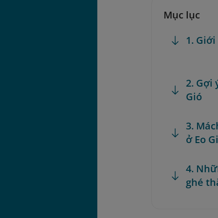
Mục lục
1. Giớ
2. Gợi
Gió
3. Mác
ở Eo G
4. Nhữ
ghé th