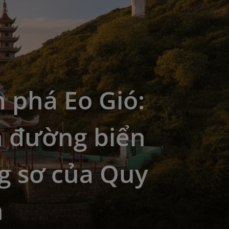
 phá Eo Gió:
n đường biển
g sơ của Quy
n