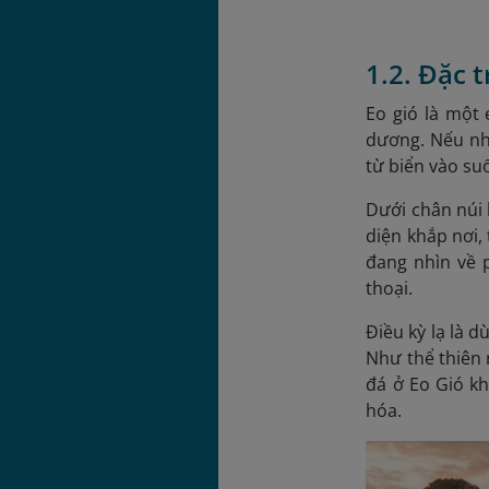
1.2. Đặc 
Eo gió là một
dương. Nếu nhì
từ biển vào su
Dưới chân núi l
diện khắp nơi,
đang nhìn về 
thoại.
Điều kỳ lạ là 
Như thể thiên 
đá ở Eo Gió k
hóa.