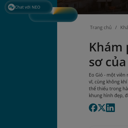
Chat với NEO
Trang chủ
Kh
Khám p
sơ củ
Eo Gió - một viên
vĩ, cùng không kh
thể thiếu trong h
khung hình đẹp, đắ