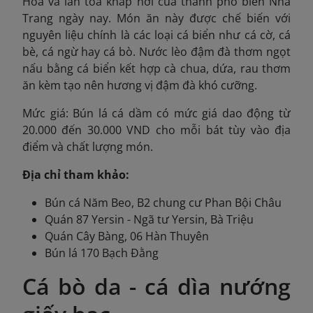
Hoà và lan tỏa khắp nơi của thành phố biển Nha
Trang ngày nay. Món ăn này được chế biến với
nguyên liệu chính là các loại cá biển như cá cờ, cá
bè, cá ngừ hay cá bò. Nước lèo đậm đà thơm ngọt
nấu bằng cá biển kết hợp cà chua, dứa, rau thơm
ăn kèm tạo nên hương vị đậm đà khó cưỡng.
Mức giá: Bún lá cá dầm có mức giá dao động từ
20.000 đến 30.000 VND cho mỗi bát tùy vào địa
điểm và chất lượng món.
Địa chỉ tham khảo:
Bún cá Năm Beo, B2 chung cư Phan Bội Châu
Quán 87 Yersin - Ngã tư Yersin, Bà Triệu
Quán Cây Bàng, 06 Hàn Thuyên
Bún lá 170 Bạch Đằng
Cá bò da - cá dìa nướng