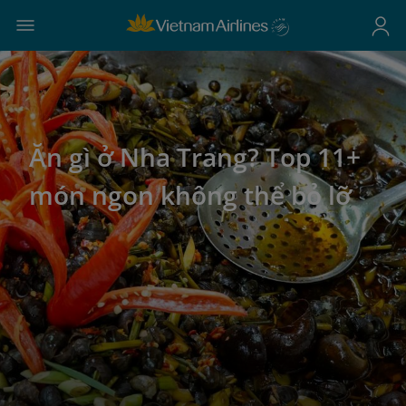
Ăn gì ở Nha Trang? Top 11+
món ngon không thể bỏ lỡ