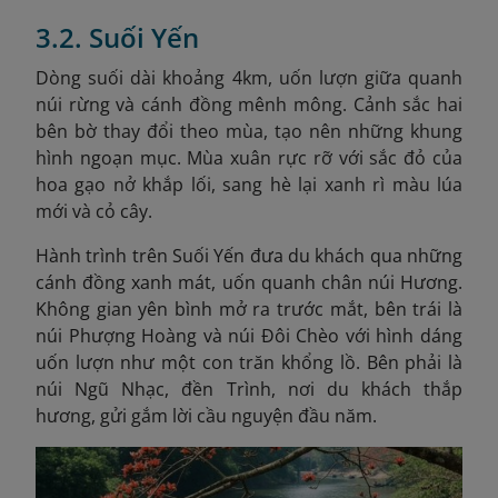
3.2. Suối Yến
D
òng suối dài khoảng 4km, uốn lượn giữa quanh
núi rừng và cánh đồng mênh mông. Cảnh sắc hai
bên bờ thay đổi theo mùa, tạo nên những khung
hình ngoạn mục. Mùa xuân rực rỡ với sắc đỏ của
hoa gạo nở khắp lối, sang hè lại xanh rì màu lúa
mới và cỏ cây.
Hành trình trên Suối Yến đưa du khách qua những
cánh đồng xanh mát, uốn quanh chân núi Hương.
Không gian yên bình mở ra trước mắt, bên trái là
núi Phượng Hoàng và núi Đôi Chèo với hình dáng
uốn lượn như một con trăn khổng lồ. Bên phải là
núi Ngũ Nhạc, đền Trình, nơi du khách thắp
hương, gửi gắm lời cầu nguyện đầu năm.