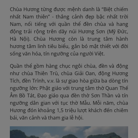
Chùa Hương từng được mệnh danh là “Biệt chiếm
nhất Nam thiên” - thắng cảnh đẹp bậc nhất trời
Nam, nổi tiếng với quần thể đền chùa và hang
động trải rộng trên dãy núi Hương Sơn (Mỹ Đức,
Hà Nội). Chùa Hương còn là trung tâm hành
hương tâm linh tiêu biểu, gắn bó mật thiết với đời
sống văn hóa, tín ngưỡng của người Việt.
Quần thể gồm hàng chục ngôi chùa, đền và động
như chùa Thiên Trù, chùa Giải Oan, động Hương
Tích, đền Trình, v.v. là sự giao hòa giữa ba dòng tín
ngưỡng lớn: Phật giáo với trung tâm thờ Quan Thế
Âm Bồ Tát, Đạo giáo qua đền thờ Sơn Thần và tín
ngưỡng dân gian với tục thờ Mẫu. Mỗi năm, chùa
Hương đón
khoảng 1,5 triệu lượt khách đến chiêm
bái, vãn cảnh và tham gia lễ hội.