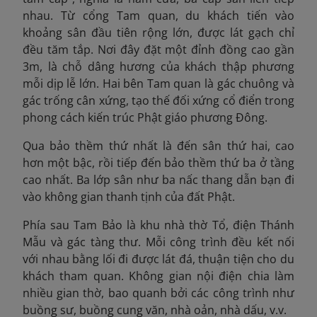
nhau. Từ cổng Tam quan, du khách tiến vào
khoảng sân đầu tiên rộng lớn, được lát gạch chỉ
đều tăm tắp. Nơi đây đặt một đỉnh đồng cao gần
3m, là chỗ dâng hương của khách thập phương
mỗi dịp lễ lớn. Hai bên Tam quan là gác chuông và
gác trống cân xứng, tạo thế đối xứng cổ điển trong
phong cách kiến trúc Phật giáo phương Đông.
Qua bảo thềm thứ nhất là đến sân thứ hai, cao
hơn một bậc, rồi tiếp đến bảo thềm thứ ba ở tầng
cao nhất. Ba lớp sân như ba nấc thang dẫn bạn đi
vào không gian thanh tịnh của đất Phật.
Phía sau Tam Bảo là khu nhà thờ Tổ, điện Thánh
Mẫu và gác tàng thư. Mỗi công trình đều kết nối
với nhau bằng lối đi được lát đá, thuận tiện cho du
khách tham quan. Không gian nội điện chia làm
nhiều gian thờ, bao quanh bởi các công trình như
buồng sư, buồng cung văn, nhà oản, nhà dấu, v.v.