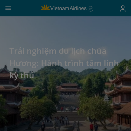
Trải nghiệm du lịch chùa
Hương: Hành trình tâm linh
kỳ thú