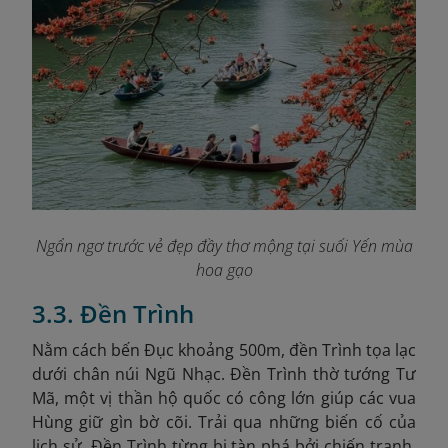
Ngẩn ngơ trước vẻ đẹp đầy thơ mộng tại suối Yến mùa
hoa gạo
3.3. Đền Trình
Nằm cách bến Đục khoảng 500m, đền Trình tọa lạc
dưới chân núi Ngũ Nhạc. Đền Trình thờ tướng Tư
Mã, một vị thần hộ quốc có công lớn giúp các vua
Hùng giữ gìn bờ cõi. Trải qua những biến cố của
lịch sử, Đền Trình từng bị tàn phá bởi chiến tranh.