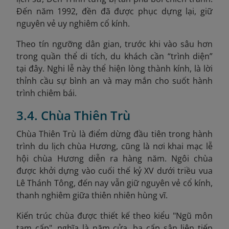
Đến năm 1992, đền đã được phục dựng lại, giữ
nguyên vẻ uy nghiêm cổ kính.
Theo tín ngưỡng dân gian, trước khi vào sâu hơn
trong quần thể di tích, du khách cần “trình diện”
tại đây. Nghi lễ này thể hiện lòng thành kính, là lời
thỉnh cầu sự bình an và may mắn cho suốt hành
trình chiêm bái.
3.4. Chùa Thiên Trù
C
hùa Thiên Trù là điểm dừng đầu tiên trong hành
trình du lịch chùa Hương, cũng là nơi khai mạc lễ
hội chùa Hương diễn ra hàng năm. Ngôi chùa
được khởi dựng vào cuối thế kỷ XV dưới triều vua
Lê Thánh Tông, đến nay vẫn giữ nguyên vẻ cổ kính,
thanh nghiêm giữa thiên nhiên hùng vĩ.
Kiến trúc chùa được thiết kế theo kiểu "Ngũ môn
tam cấp", nghĩa là năm cửa, ba cấp sân liên tiếp