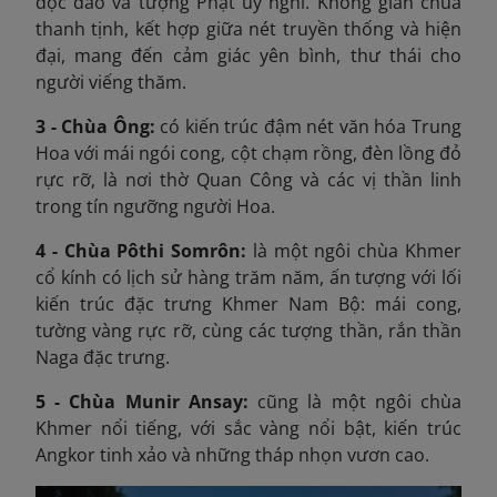
độc đáo và tượng Phật uy nghi. Không gian chùa
thanh tịnh, kết hợp giữa nét truyền thống và hiện
đại, mang đến cảm giác yên bình, thư thái cho
người viếng thăm.
3 - Chùa Ông:
có kiến trúc đậm nét văn hóa Trung
Hoa với mái ngói cong, cột chạm rồng, đèn lồng đỏ
rực rỡ, là nơi thờ Quan Công và các vị thần linh
trong tín ngưỡng người Hoa.
4 - Chùa Pôthi Somrôn:
là một ngôi chùa Khmer
cổ kính có lịch sử hàng trăm năm, ấn tượng với lối
kiến trúc đặc trưng Khmer Nam Bộ: mái cong,
tường vàng rực rỡ, cùng các tượng thần, rắn thần
Naga đặc trưng.
5 - Chùa Munir Ansay:
cũng là một ngôi chùa
Khmer nổi tiếng, với sắc vàng nổi bật, kiến trúc
Angkor tinh xảo và những tháp nhọn vươn cao.