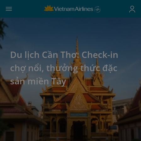
Du lịch Cần Thơ: Check-in
chợ nổi, thưởng thức đặc
sản miền Tây