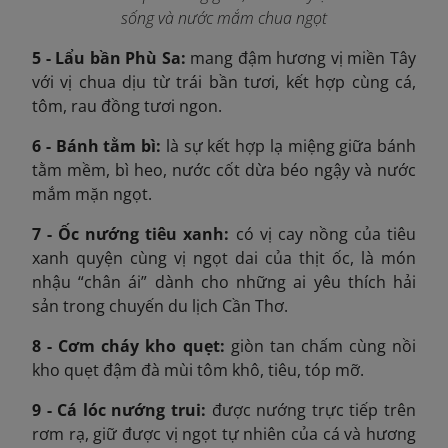
sống và nước mắm chua ngọt
5 - Lẩu bần Phù Sa:
mang đậm hương vị miền Tây
với vị chua dịu từ trái bần tươi, kết hợp cùng cá,
tôm, rau đồng tươi ngon.
6 - Bánh tằm bì:
là sự kết hợp lạ miệng giữa bánh
tằm mềm, bì heo, nước cốt dừa béo ngậy và nước
mắm mặn ngọt.
7 - Ốc nướng tiêu xanh:
có vị cay nồng của tiêu
xanh quyện cùng vị ngọt dai của thịt ốc, là món
nhậu “chân ái” dành cho những ai yêu thích hải
sản trong chuyến du lịch Cần Thơ.
8 - Cơm cháy kho quẹt:
giòn tan chấm cùng nồi
kho quẹt đậm đà mùi tôm khô, tiêu, tóp mỡ.
9 - Cá lóc nướng trui:
được nướng trực tiếp trên
rơm rạ, giữ được vị ngọt tự nhiên của cá và hương