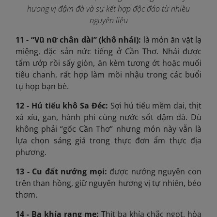
hương vị đậm đà và sự kết hợp độc đáo từ nhiều
nguyên liệu
11 - “Vũ nữ chân dài” (khô nhái):
là món ăn vặt lạ
miệng, đặc sản nức tiếng ở Cần Thơ. Nhái được
tẩm ướp rồi sấy giòn, ăn kèm tương ớt hoặc muối
tiêu chanh, rất hợp làm mồi nhậu trong các buổi
tụ họp bạn bè.
12 - Hủ tiếu khô Sa Đéc:
Sợi hủ tiếu mềm dai, thịt
xá xíu, gan, hành phi cùng nước sốt đậm đà. Dù
không phải “gốc Cần Thơ” nhưng món này vẫn là
lựa chọn sáng giá trong thực đơn ẩm thực địa
phương.
13 - Cu đất nướng mọi:
được nướng nguyên con
trên than hồng, giữ nguyên hương vị tự nhiên, béo
thơm.
14 - Ba khía rang me:
Thịt ba khía chắc ngọt, hòa