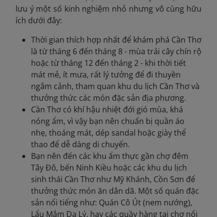
lưu ý một số kinh nghiệm nhỏ nhưng vô cùng hữu
ích dưới đây:
Thời gian thích hợp nhất để khám phá Cần Thơ
là từ tháng 6 đến tháng 8 - mùa trái cây chín rộ
hoặc từ tháng 12 đến tháng 2 - khi thời tiết
mát mẻ, ít mưa, rất lý tưởng để đi thuyền
ngắm cảnh, tham quan khu du lịch Cần Thơ và
thưởng thức các món đặc sản địa phương.
Cần Thơ có khí hậu nhiệt đới gió mùa, khá
nóng ẩm, vì vậy bạn nên chuẩn bị quần áo
nhẹ, thoáng mát, dép sandal hoặc giày thể
thao để dễ dàng di chuyển.
Bạn nên đến các khu ẩm thực gần chợ đêm
Tây Đô, bến Ninh Kiều hoặc các khu du lịch
sinh thái Cần Thơ như Mỹ Khánh, Cồn Sơn để
thưởng thức món ăn dân dã. Một số quán đặc
sản nổi tiếng như: Quán Cô Út (nem nướng),
Lẩu Mắm Dạ Lý, hay các quầy hàng tại chợ nổi