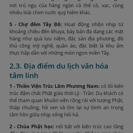
nơi trú ngụ của hàng ngàn cá thể cò, vạc, cùng
nhiều loài chim nước quý hiếm khác.
5 - Chợ đêm Tây Đô:
Hoạt động nhộn nhịp từ
khoảng chiều đến khuya, bày bán đa dạng các mặt
hàng như quà lưu niệm, đặc sản địa phương, đồ
thủ công mỹ nghệ, quần áo, đặc biệt là khu ẩm
thực hấp dẫn với những món ngon miền Tây.
2.3. Địa điểm du lịch văn hóa
tâm linh
1 - Thiền Viện Trúc Lâm Phương Nam:
có lối kiến
trúc đậm chất Phật giáo thời Lý - Trần. Du khách có
thể tham quan khuôn viên rộng rãi với tượng Phật,
tháp chuông, hồ sen và tìm lại sự bình an trong
tâm hồn giữa nhịp sống hối hả.
2 - Chùa Phật học:
nổi bật với kiến trúc cao tầng