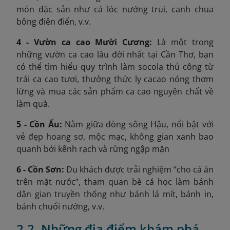
món đặc sản như cá lóc nướng trui, canh chua
bông điên điển, v.v.
4 - Vườn ca cao Mười Cương:
Là một trong
những vườn ca cao lâu đời nhất tại Cần Thơ, bạn
có thể tìm hiểu quy trình làm socola thủ công từ
trái ca cao tươi, thưởng thức ly cacao nóng thơm
lừng và mua các sản phẩm ca cao
nguyên chất về
làm quà.
5 - Cồn Ấu:
Nằm giữa dòng sông Hậu, nổi bật với
vẻ đẹp hoang sơ, mộc mạc, không gian xanh bao
quanh bởi kênh rạch và rừng ngập mặn
6 - Cồn Sơn:
Du khách được trải nghiệm “cho cá ăn
trên mặt nước”, tham quan bè cá học làm bánh
dân gian truyền thống như bánh lá mít, bánh in,
bánh chuối nướng, v.v.
2.2. Những địa điểm khám phá