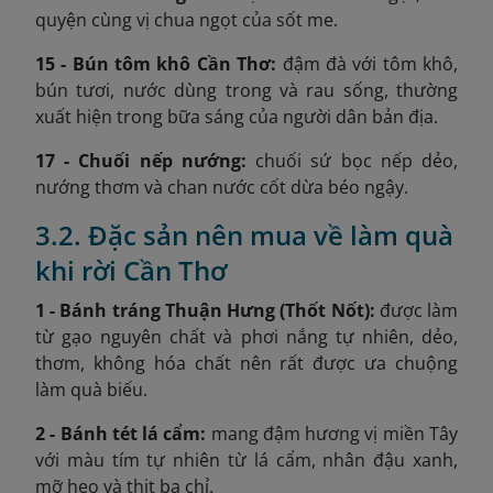
quyện cùng vị chua ngọt của sốt me.
15 - Bún tôm khô Cần Thơ:
đậm đà với tôm khô,
bún tươi, nước dùng trong và rau sống, thường
xuất hiện trong bữa sáng của người dân bản địa.
17 - Chuối nếp nướng:
chuối sứ bọc nếp dẻo,
nướng thơm và chan nước cốt dừa béo ngậy.
3.2. Đặc sản nên mua về làm quà
khi rời Cần Thơ
1 - Bánh tráng Thuận Hưng (Thốt Nốt):
được làm
từ gạo nguyên chất và phơi nắng tự nhiên, dẻo,
thơm, không hóa chất nên rất được ưa chuộng
làm quà biếu.
2 - Bánh tét lá cẩm:
mang đậm hương vị miền Tây
với màu tím tự nhiên từ lá cẩm, nhân đậu xanh,
mỡ heo và thịt ba chỉ.