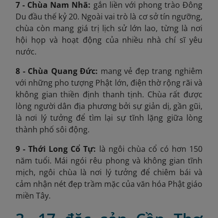
7 - Chùa Nam Nhã:
gắn liền với phong trào Đông
Du đầu thế kỷ 20. Ngoài vai trò là cơ sở tín ngưỡng,
chùa còn mang giá trị lịch sử lớn lao, từng là nơi
hội họp và hoạt động của nhiều nhà chí sĩ yêu
nước.
8 - Chùa Quang Đức:
mang vẻ đẹp trang nghiêm
với những pho tượng Phật lớn, điện thờ rộng rãi và
không gian thiền định thanh tịnh. Chùa rất được
lòng người dân địa phương bởi sự giản dị, gần gũi,
là nơi lý tưởng để tìm lại sự tĩnh lặng giữa lòng
thành phố sôi động.
9 - Thới Long Cổ Tự:
là ngôi chùa cổ có hơn 150
năm tuổi. Mái ngói rêu phong và không gian tĩnh
mịch, ngôi chùa là nơi lý tưởng để chiêm bái và
cảm nhận nét đẹp trầm mặc của văn hóa Phật giáo
miền Tây.