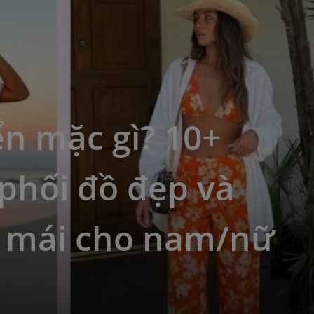
ển mặc gì? 10+
phối đồ đẹp và
i mái cho nam/nữ