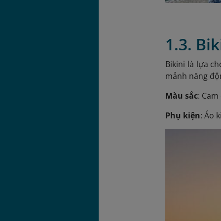
1.3. Bi
Bikini là lựa 
mảnh năng độn
Màu sắc
: Cam 
Phụ kiện
: Áo 