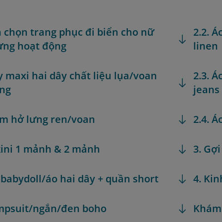
h chọn trang phục đi biển cho nữ
2.2. Á
ừng hoạt động
linen
áy maxi hai dây chất liệu lụa/voan
2.3. 
ổng
jeans
ầm hở lưng ren/voan
2.4. 
ikini 1 mảnh & 2 mảnh
3. Gợi
o babydoll/áo hai dây + quần short
4. Ki
umpsuit/ngắn/đen boho
Khám