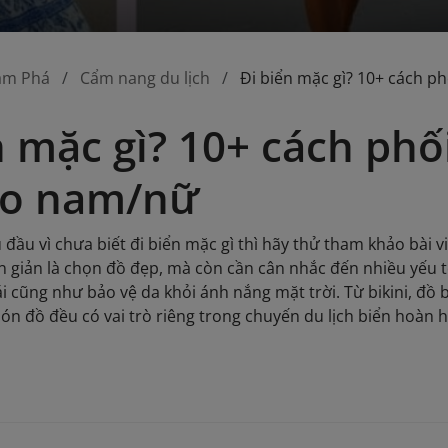
ám Phá
Cẩm nang du lịch
Đi biển mặc gì? 10+ cách p
n mặc gì? 10+ cách phố
ho nam/nữ
ầu vì chưa biết đi biển mặc gì thì hãy thử tham khảo bài vi
n giản là chọn đồ đẹp, mà còn cần cân nhắc đến nhiều yếu tố
mái cũng như bảo vệ da khỏi ánh nắng mặt trời. Từ bikini, đ
ón đồ đều có vai trò riêng trong chuyến du lịch biển hoàn 