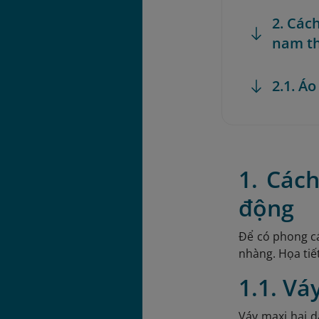
2. Các
nam th
2.1. Á
1. Các
động
Để có phong cá
nhàng. Họa tiế
1.1. Vá
Váy maxi hai d