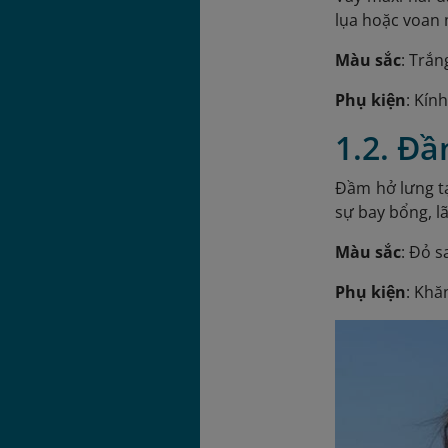
lụa hoặc voan 
Màu sắc
: Trắn
Phụ kiện
: Kín
1.2. Đ
Đầm hở lưng tạ
sự bay bổng, l
Màu sắc
: Đỏ s
Phụ kiện
: Khă