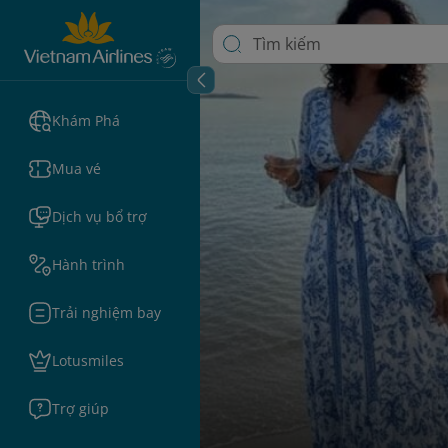
Khám Phá
Mua vé
Dịch vụ bổ trợ
Hành trình
Trải nghiệm bay
Lotusmiles
Trợ giúp