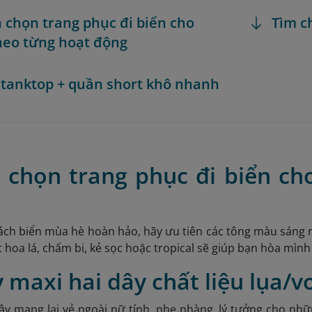
h chọn trang phục đi biển cho
Tìm c
eo từng hoạt động
o tanktop + quần short khô nhanh
h chọn trang phục đi biển ch
ch biển mùa hè hoàn hảo, hãy ưu tiên các tông màu sáng n
t hoa lá, chấm bi, kẻ sọc hoặc tropical sẽ giúp bạn hòa mình
y maxi hai dây chất liệu lụa/
ây mang lại vẻ ngoài nữ tính, nhẹ nhàng, lý tưởng cho nhữ