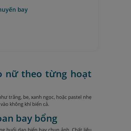
huyến bay
o nữ theo từng hoạt
hư trắng, be, xanh ngọc, hoặc pastel nhẹ
 vào không khí biển cả.
voan bay bổng
ng buổi dạo biển hay chụp ảnh. Chất liệu