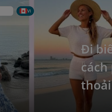
VI
Đi bi
cách 
thoả