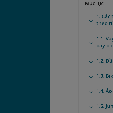
Mục lục
1. Các
theo t
1.1. V
bay b
1.2. Đ
1.3. B
1.4. Á
1.5. J