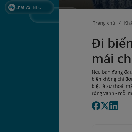
Chat với NEO
Trang chủ
Kh
Đi biể
mái c
Nếu bạn đang đau đ
biển không chỉ đơ
biệt là sự thoải 
rộng vành - mỗi m