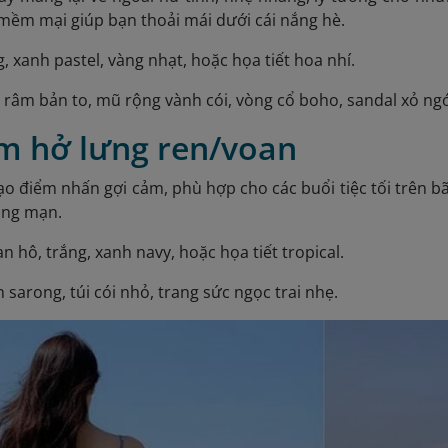
mềm mại giúp bạn thoải mái dưới cái nắng hè.
g, xanh pastel, vàng nhạt, hoặc họa tiết hoa nhí.
h râm bản to, mũ rộng vành cói, vòng cổ boho, sandal xỏ ng
ầm hở lưng ren/voan
o điểm nhấn gợi cảm, phù hợp cho các buổi tiệc tối trên bã
ãng mạn.
an hô, trắng, xanh navy, hoặc họa tiết tropical.
n sarong, túi cói nhỏ, trang sức ngọc trai nhẹ.