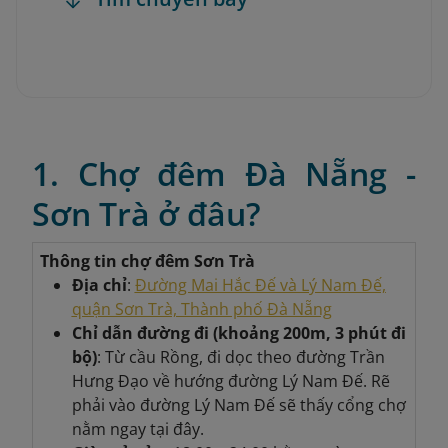
1. Chợ đêm Đà Nẵng -
Sơn Trà ở đâu?
Thông tin chợ đêm Sơn Trà
Địa chỉ
:
Đường Mai Hắc Đế và Lý Nam Đế,
quận Sơn Trà, Thành phố Đà Nẵng
Chỉ dẫn đường đi (khoảng 200m, 3 phút đi
bộ)
: Từ cầu Rồng, đi dọc theo đường Trần
Hưng Đạo về hướng đường Lý Nam Đế. Rẽ
phải vào đường Lý Nam Đế sẽ thấy cổng chợ
nằm ngay tại đây.