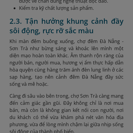
được vẽ chân dung nghệ thuật độc đáo.
Kiểm tra kỹ chất lượng sản phẩm.
2.3. Tận hưởng khung cảnh đầy
sôi động, rực rỡ sắc màu
Khi màn đêm buông xuống, chợ đêm Đà Nẵng -
Sơn Trà như bừng sáng và khoác lên mình một
diện mạo hoàn toàn khác. Âm thanh rộn ràng của
người bán, người mua, hương vị ẩm thực hấp dẫn
hòa quyện cùng hàng trăm ánh đèn lung linh ở các
sạp hàng, tạo nên cảnh đêm Đà Nẵng đầy sức
sống và mê hoặc.
Càng đi sâu vào bên trong, chợ Sơn Trà càng mang
đến cảm giác gần gũi. Đây không chỉ là nơi mua
bán, mà còn là không gian kết nối con người, nơi
du khách có thể vừa khám phá nét văn hóa địa
phương, vừa để lòng mình chậm lại giữa nhịp sống
sôi động của thành phố biển.