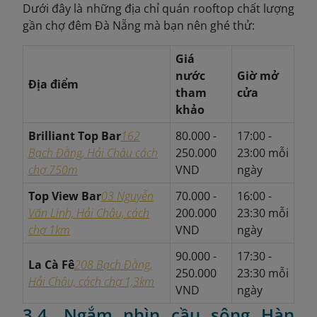
Dưới đây là những địa chỉ quán rooftop chất lượng
gần chợ đêm Đà Nẵng mà bạn nên ghé thử:
Giá
nước
Giờ mở
Địa điểm
tham
cửa
khảo
Brilliant Top Bar
162
80.000 -
17:00 -
Bạch Đằng, Hải Châu cách
250.000
23:00 mỗi
chợ 750m
VND
ngày
Top View Bar
03 Nguyễn
70.000 -
16:00 -
Văn Linh, Hải Châu, cách
200.000
23:30 mỗi
chợ 1km
VND
ngày
90.000 -
17:30 -
La Cà Fê
208 Bạch Đằng,
250.000
23:30 mỗi
Hải Châu, cách chợ 1,3km
VND
ngày
3.4. Ngắm nhìn cầu sông Hàn