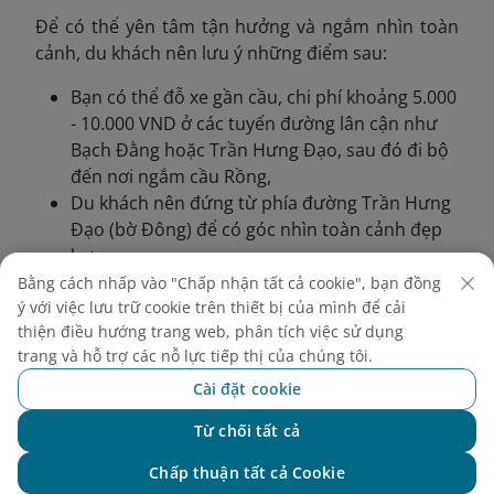
Để có thể yên tâm tận hưởng và ngắm nhìn toàn
cảnh, du khách nên lưu ý những điểm sau:
Bạn có thể đỗ xe gần cầu, chi phí khoảng 5.000
- 10.000 VND ở các tuyến đường lân cận như
Bạch Đằng hoặc Trần Hưng Đạo, sau đó đi bộ
đến nơi ngắm cầu Rồng,
Du khách nên đứng từ phía đường Trần Hưng
Đạo (bờ Đông) để có góc nhìn toàn cảnh đẹp
hơn.
Bằng cách nhấp vào "Chấp nhận tất cả cookie", bạn đồng
4. Lời khuyên để có trải
ý với việc lưu trữ cookie trên thiết bị của mình để cải
thiện điều hướng trang web, phân tích việc sử dụng
nghiệm tuyệt vời tại chợ
trang và hỗ trợ các nỗ lực tiếp thị của chúng tôi.
đêm Đà Nẵng
Cài đặt cookie
Từ chối tất cả
Dưới đây là một số mẹo nhỏ giúp bạn có trải
Chat với NEO
nghiệm trọn vẹn tại chợ đêm Đà Nẵng:
Chấp thuận tất cả Cookie