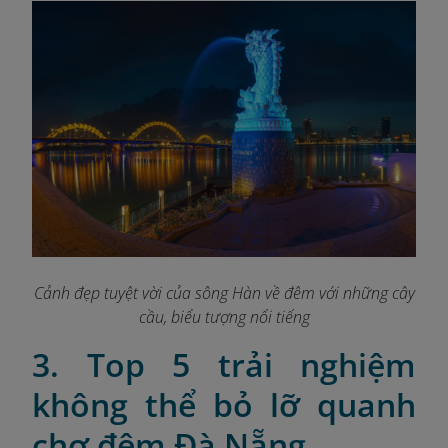
Cảnh đẹp tuyệt vời của sông Hàn về đêm với những cây
cầu, biểu tượng nổi tiếng
3. Top 5 trải nghiệm
không thể bỏ lỡ quanh
chợ đêm Đà Nẵng