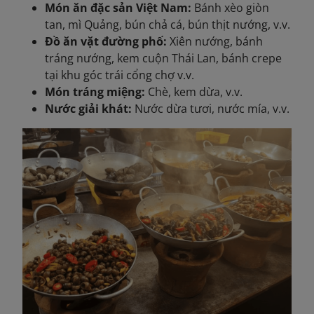
Món ăn đặc sản Việt Nam:
Bánh xèo giòn
tan, mì Quảng, bún chả cá, bún thịt nướng, v.v.
Đồ ăn vặt đường phố:
Xiên nướng, bánh
tráng nướng, kem cuộn Thái Lan, bánh crepe
tại khu góc trái cổng chợ v.v.
Món tráng miệng:
Chè, kem dừa, v.v.
Nước giải khát:
Nước dừa tươi, nước mía, v.v.