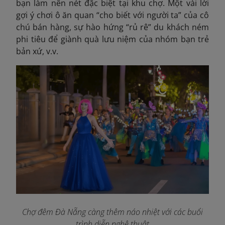
bạn làm nên nét đặc biệt tại khu chợ. Một vài lời
gợi ý chơi ô ăn quan “cho biết với người ta” của cô
chú bán hàng, sự hào hứng “rủ rê” du khách ném
phi tiêu để giành quà lưu niệm của nhóm bạn trẻ
bản xứ, v.v.
Chợ đêm Đà Nẵng càng thêm náo nhiệt với các buổi
trình diễn nghệ thuật