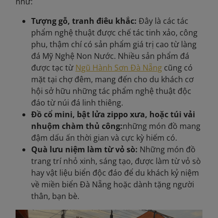
như:
Tượng gỗ, tranh điêu khắc:
Đây là các tác
phẩm nghệ thuật được chế tác tinh xảo, công
phu, thậm chí có sản phẩm giá trị cao từ làng
đá Mỹ Nghệ Non Nước. Nhiều sản phẩm đá
được tạc từ
Ngũ Hành Sơn Đà Nẵng
cũng có
mặt tại chợ đêm, mang đến cho du khách cơ
hội sở hữu những tác phẩm nghệ thuật độc
đáo từ núi đá linh thiêng.
Đồ cổ mini, bật lửa zippo xưa, hoặc túi vải
nhuộm chàm thủ công:
những món đồ mang
đậm dấu ấn thời gian và cực kỳ hiếm có.
Quà lưu niệm làm từ vỏ sò:
Những món đồ
trang trí nhỏ xinh, sáng tạo, được làm từ vỏ sò
hay vật liệu biển độc đáo để du khách kỷ niệm
về miền biển Đà Nẵng hoặc dành tặng người
thân, bạn bè.