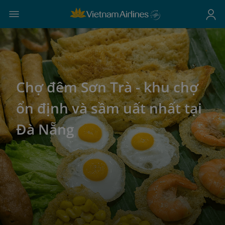
Chợ đêm Sơn Trà - khu chợ
ổn định và sầm uất nhất tại
Đà Nẵng