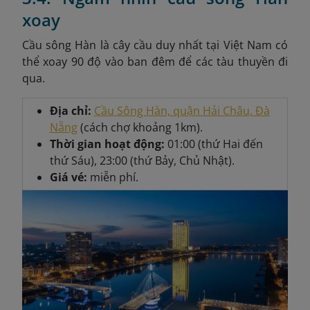
xoay
Cầu sông Hàn là cây cầu duy nhất tại Việt Nam có
thể xoay 90 độ vào ban đêm để các tàu thuyền đi
qua.
Địa chỉ:
Cầu Sông Hàn, quận Hải Châu, Đà
Nẵng
(cách chợ khoảng 1km).
Thời gian hoạt động:
01:00 (thứ Hai đến
thứ Sáu), 23:00 (thứ Bảy, Chủ Nhật).
Giá vé:
miễn phí.