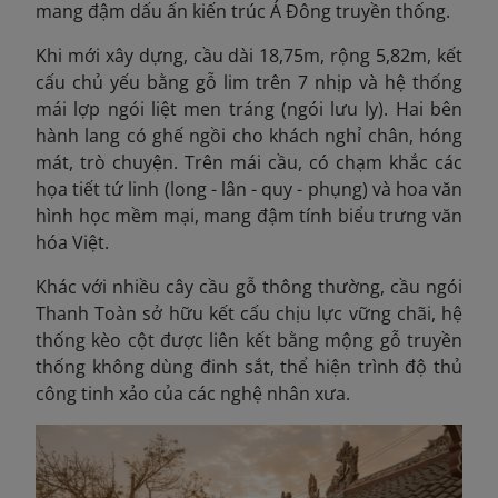
mang đậm dấu ấn kiến trúc Á Đông truyền thống.
Khi mới xây dựng, cầu dài 18,75m, rộng 5,82m, kết
cấu chủ yếu bằng gỗ lim trên 7 nhịp
và hệ thống
mái lợp ngói liệt men tráng (ngói lưu ly). Hai bên
hành lang có ghế ngồi cho khách nghỉ chân, hóng
mát, trò chuyện. Trên mái cầu, có chạm khắc các
họa tiết tứ linh (long - lân - quy - phụng) và hoa văn
hình học mềm mại, mang đậm tính biểu trưng văn
hóa Việt.
Khác với nhiều cây cầu gỗ thông thường, cầu ngói
Thanh Toàn sở hữu kết cấu chịu lực vững chãi, hệ
thống kèo cột được liên kết bằng mộng gỗ truyền
thống không dùng đinh sắt, thể hiện trình độ thủ
công tinh xảo của các nghệ nhân xưa.