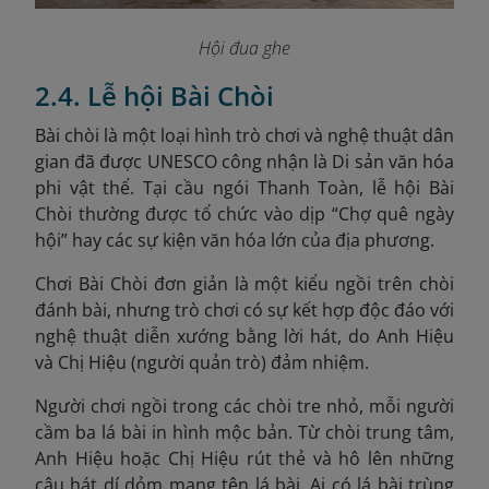
Hội đua ghe
2.4. Lễ hội Bài Chòi
Bài chòi là một loại hình trò chơi và nghệ thuật dân
gian đã được UNESCO công nhận là Di sản văn hóa
phi vật thể
. Tại cầu ngói Thanh Toàn, lễ hội Bài
Chòi thường được tổ chức vào dịp “Chợ quê ngày
hội” hay các sự kiện văn hóa lớn của địa phương.
Chơi Bài Chòi đơn giản là một kiểu ngồi trên chòi
đánh bài, nhưng trò chơi có sự kết hợp độc đáo với
nghệ thuật diễn xướng bằng lời hát, do Anh Hiệu
và Chị Hiệu (người quản trò) đảm nhiệm.
Người chơi ngồi trong các chòi tre nhỏ, mỗi người
cầm ba lá bài in hình mộc bản. Từ chòi trung tâm,
Anh Hiệu hoặc Chị Hiệu rút thẻ và hô lên những
câu hát dí dỏm mang tên lá bài. Ai có lá bài trùng