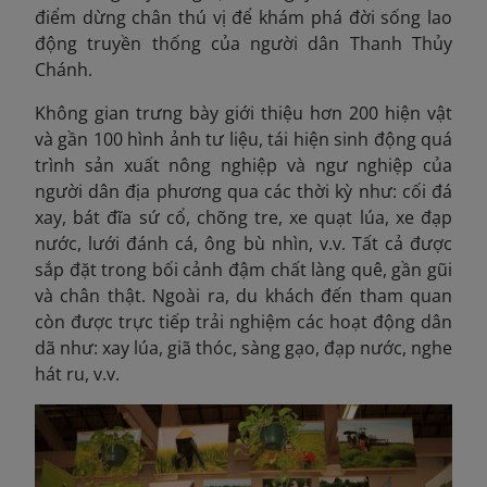
điểm dừng chân thú vị để khám phá đời sống lao
động truyền thống của người dân Thanh Thủy
Chánh.
Không gian trưng bày giới thiệu hơn 200 hiện vật
và gần 100 hình ảnh
tư liệu, tái hiện sinh động quá
trình sản xuất nông nghiệp và ngư nghiệp của
người dân địa phương qua các thời kỳ như: cối đá
xay, bát đĩa sứ cổ, chõng tre, xe quạt lúa, xe đạp
nước, lưới đánh cá, ông bù nhìn, v.v. Tất cả được
sắp đặt trong bối cảnh đậm chất làng quê, gần gũi
và chân thật. Ngoài ra, du khách đến tham quan
còn được trực tiếp trải nghiệm các hoạt động dân
dã như: xay lúa, giã thóc, sàng gạo, đạp nước, nghe
hát ru, v.v.