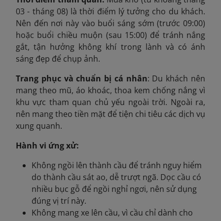
03 - tháng 08) là thời điểm lý tưởng cho du khách.
Nên đến nơi này vào buổi sáng sớm (trước 09:00)
hoặc buổi chiều muộn (sau 15:00) để tránh nắng
gắt, tận hưởng không khí trong lành và có ánh
sáng đẹp để chụp ảnh.
Trang phục và chuẩn bị cá nhân
: Du khách nên
mang theo mũ, áo khoác, thoa kem chống nắng vì
khu vực tham quan chủ yếu ngoài trời. Ngoài ra,
nên mang theo tiền mặt để tiện chi tiêu các dịch vụ
xung quanh.
Hành vi ứng xử:
Không ngồi lên thành cầu để tránh nguy hiểm
do thành cầu sát ao, dễ trượt ngã. Dọc cầu có
nhiều bục gỗ để ngồi nghỉ ngơi, nên sử dụng
đúng vị trí này.
Không mang xe lên cầu, vì cầu chỉ dành cho