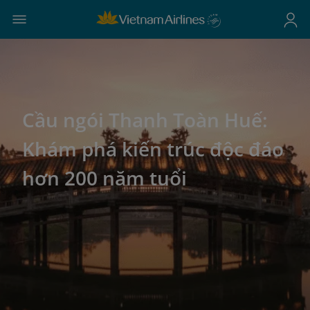
Cầu ngói Thanh Toàn Huế:
Khám phá kiến trúc độc đáo
hơn 200 năm tuổi