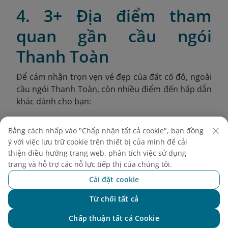
4. 3+ Địa điểm tham
quan gần cầu ngói
Thanh Toàn
Để cảm nhận trọn vẹn vẻ đẹp của đất cố đô, ngoài
cầu ngói Thanh Toàn, còn nhiều điểm đến hấp dẫn
khác dành cho bạn:
4.1. Cầu Trường Tiền
Bằng cách nhấp vào "Chấp nhận tất cả cookie", bạn đồng
Cầu Trường Tiền (còn gọi là Tràng Tiền) là một
ý với việc lưu trữ cookie trên thiết bị của mình để cải
thiện điều hướng trang web, phân tích việc sử dụng
trong những công trình biểu tượng gắn liền với lịch
trang và hỗ trợ các nỗ lực tiếp thị của chúng tôi.
sử và tâm hồn của người Huế. Với thiết kế vòm
thép độc đáo, dáng cong mềm mại và sắc bạc ánh
Cài đặt cookie
lên rực rỡ trong ánh hoàng hôn, cây cầu bắc
Từ chối tất cả
ngang sông Hương này từ lâu đã trở thành điểm
Chat với NEO
check-in không thể bỏ qua.
Chấp thuận tất cả Cookie