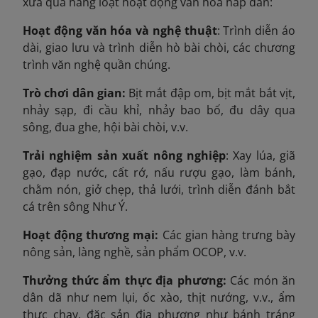
xưa qua hàng loạt hoạt động văn hóa hấp dẫn:
Hoạt động văn hóa và nghệ thuật
: Trình diễn áo
dài, giao lưu và trình diễn hò bài chòi, các chương
trình văn nghệ quần chúng.
Trò chơi dân gian:
Bịt mắt đập om, bịt mắt bắt vịt,
nhảy sạp, đi cầu khỉ, nhảy bao bố, đu dây qua
sông, đua ghe, hội bài chòi, v.v.
Trải nghiệm sản xuất nông nghiệp
: Xay lúa, giã
gạo, đạp nước, cất rớ, nấu rượu gạo, làm bánh,
chằm nón, giở chẹp, thả lưới, trình diễn đánh bắt
cá trên sông Như Ý.
Hoạt động thương mại:
Các gian hàng trưng bày
nông sản, làng nghề, sản phẩm OCOP, v.v.
Thưởng thức ẩm thực địa phương:
Các món ăn
dân dã như nem lụi, ốc xào, thịt nướng, v.v., ẩm
thực chay, đặc sản địa phương như bánh tráng