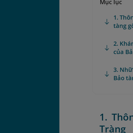
Mục lục
1. Thô
tàng g
2. Khá
của Bả
3. Nhữ
Bảo tà
1. Thô
Tràng