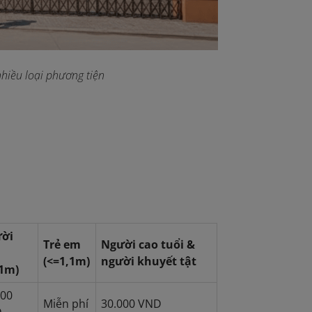
hiều loại phương tiện
ời
Trẻ em
Người cao tuổi &
(<=1,1m)
người khuyết tật
,1m)
000
Miễn phí
30.000 VND
D