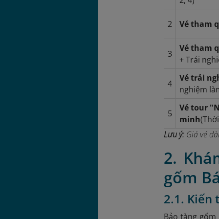
2
Vé tham q
Vé tham q
3
+ Trải ngh
Vé trải n
4
nghiệm làm
Vé tour "
5
minh
(Thời
Lưu ý:
Giá vé dàn
2. Khá
gốm Bá
2.1. Kiến
Bảo tàng gốm B