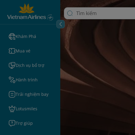
Khám Phá
Mua vé
Dịch vụ bổ trợ
Hành trình
Trải nghiệm bay
Lotusmiles
Trợ giúp