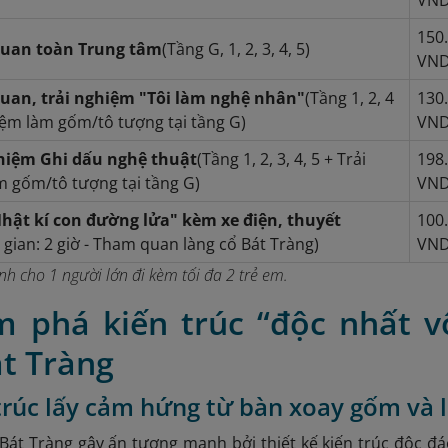
150
uan toàn Trung tâm
(Tầng G, 1, 2, 3, 4, 5)
VN
uan, trải nghiệm "Tôi làm nghệ nhân"
(Tầng 1, 2, 4
130
iệm làm gốm/tô tượng tại tầng G)
VN
ghiệm Ghi dấu nghệ thuật
(Tầng 1, 2, 3, 4, 5 + Trải
198
 gốm/tô tượng tại tầng G)
VN
Nhật kí con đường lửa" kèm xe điện, thuyết
100
 gian: 2 giờ - Tham quan làng cổ Bát Tràng)
VN
h cho 1 người lớn đi kèm tối đa 2 trẻ em.
m phá kiến trúc “độc nhất v
t Tràng
 trúc lấy cảm hứng từ bàn xoay gốm và 
át Tràng gây ấn tượng mạnh bởi thiết kế kiến trúc độc đá