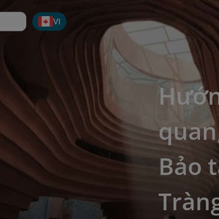
VI
Hướn
quan,
Bảo 
Tràn