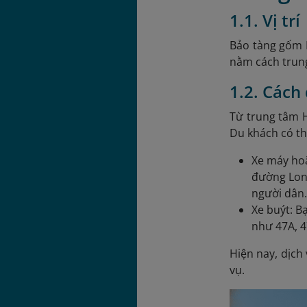
1.1. Vị trí
Bảo tàng gốm B
nằm cách trun
1.2. Cách
Từ trung tâm H
Du khách có t
Xe máy hoặ
đường Long
người dân
Xe buýt: B
như 47A, 47
Hiện nay, dịch
vụ.