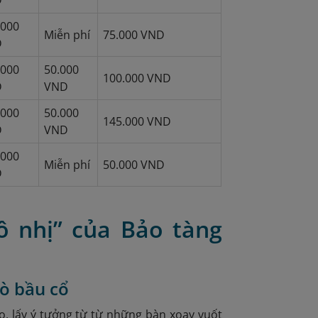
.000
Miễn phí
75.000 VND
D
.000
50.000
100.000 VND
D
VND
.000
50.000
145.000 VND
D
VND
.000
Miễn phí
50.000 VND
D
ô nhị” của Bảo tàng
lò bầu cổ
o, lấy ý tưởng từ từ những bàn xoay vuốt