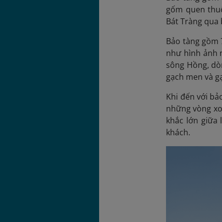
gốm quen thuộ
Bát Tràng qua 
Bảo tàng gồm 7
như hình ảnh 
sông Hồng, dòn
gạch men và gạ
Khi đến với bả
những vòng xo
khắc lớn giữa 
khách.