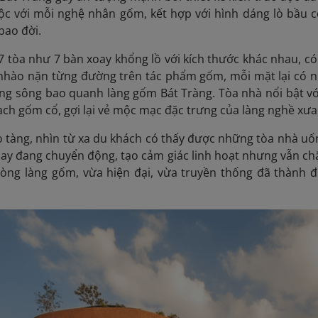
c với mỗi nghệ nhân gốm, kết hợp với hình dáng lò bầu c
bao đời.
 tòa như 7 bàn xoay khổng lồ với kích thước khác nhau, c
nhào nặn từng đường trên tác phẩm gốm, mỗi mặt lại có 
g sông bao quanh làng gốm Bát Tràng. Tòa nhà nổi bật với 
ch gốm cổ, gợi lại vẻ mộc mạc đặc trưng của làng nghề xưa
o tàng, nhìn từ xa du khách có thấy được những tòa nhà 
ay đang chuyển động, tạo cảm giác linh hoạt nhưng vẫn ch
lòng làng gốm, vừa hiện đại, vừa truyền thống đã thành đi