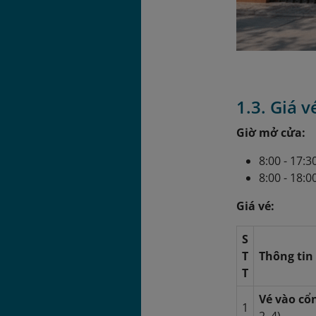
1.3. Giá 
Giờ mở cửa:
8:00 - 17:
8:00 - 18:0
Giá vé:
S
T
Thông tin 
T
Vé vào cổ
1
2, 4)