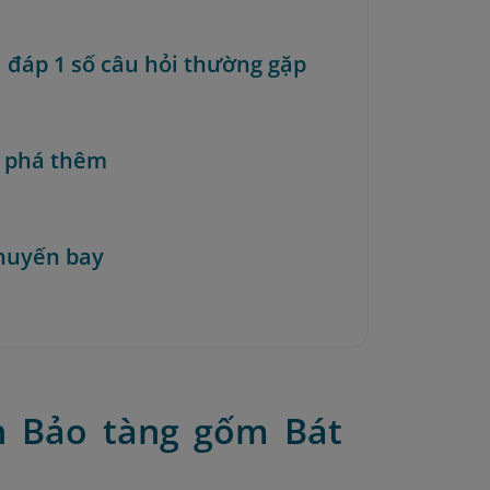
i đáp 1 số câu hỏi thường gặp
 phá thêm
huyến bay
ến Bảo tàng gốm Bát