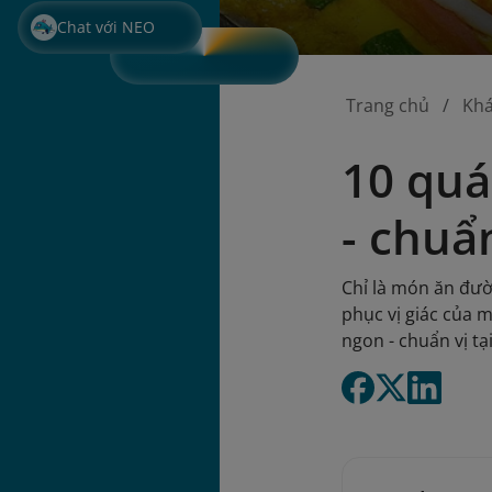
Chat với NEO
Trang chủ
Kh
10 quá
- chuẩn
Chỉ là món ăn đườ
phục vị giác của 
ngon - chuẩn vị tạ