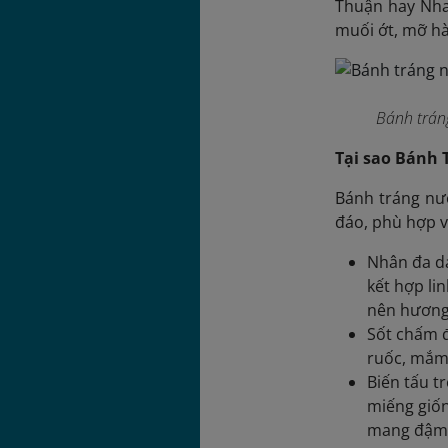
Thuận hay Nha 
muối ớt, mỡ hà
Bánh trán
Tại sao Bánh 
Bánh tráng nướ
đáo, phù hợp v
Nhân đa dạ
kết hợp li
nên hương 
Sốt chấm đ
ruốc, mắm 
Biến tấu t
miếng giốn
mang đậm 