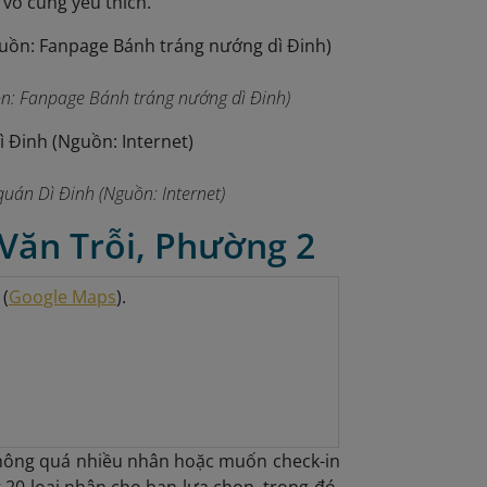
 vô cùng yêu thích.
n: Fanpage Bánh tráng nướng dì Đinh)
uán Dì Đinh (Nguồn: Internet)
Văn Trỗi, Phường 2
 (
Google Maps
).
hông quá nhiều nhân hoặc muốn check-in