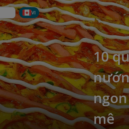
VI
10 q
nướn
ngon 
mê