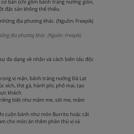
n cơ bản (chỉ gồm bánh tráng nướng giòn,
ột đặc sản không thể thiếu.
ững địa phương khác. (Nguồn: Freepik)
 sự đa dạng về nhân và cách biến tấu độc
 trọng vị mặn, bánh tráng nướng Đà Lạt
c xích, thịt gà, hành phi, phô mai, tạo
hực khách.
m riêng biệt như mắm me, sốt me, mắm
khi cuộn bánh như món Burrito hoặc cắt
 làm cho món ăn thêm phần thú vị và