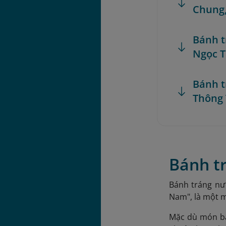
Chung
Bánh t
Ngọc T
Bánh t
Thông 
Bánh t
Bánh tráng nư
Nam", là một m
Mặc dù món bá