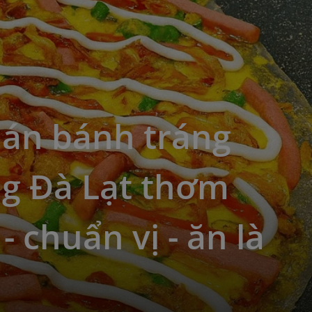
uán bánh tráng
g Đà Lạt thơm
- chuẩn vị - ăn là