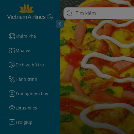
Khám Phá
Mua vé
Dịch vụ bổ trợ
Hành trình
Trải nghiệm bay
Lotusmiles
Trợ giúp