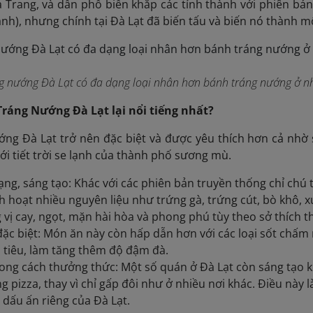
Trang, và dần phổ biến khắp các tỉnh thành với phiên bả
nh), nhưng chính tại Đà Lạt đã biến tấu và biến nó thành m
g nướng Đà Lạt có đa dạng loại nhân hơn bánh tráng nướng ở nh
Tráng Nướng Đà Lạt lại nổi tiếng nhất?
ng Đà Lạt trở nên đặc biệt và được yêu thích hơn cả nhờ
ới tiết trời se lạnh của thành phố sương mù.
ng, sáng tạo: Khác với các phiên bản truyền thống chỉ chú
nh hoạt nhiều nguyên liệu như trứng gà, trứng cút, bò khô, xú
vị cay, ngọt, mặn hài hòa và phong phú tùy theo sở thích t
ặc biệt: Món ăn này còn hấp dẫn hơn với các loại sốt chấ
tiêu, làm tăng thêm độ đậm đà.
rong cách thưởng thức: Một số quán ở Đà Lạt còn sáng tạo 
g pizza, thay vì chỉ gấp đôi như ở nhiều nơi khác. Điều này
dấu ấn riêng của Đà Lạt.