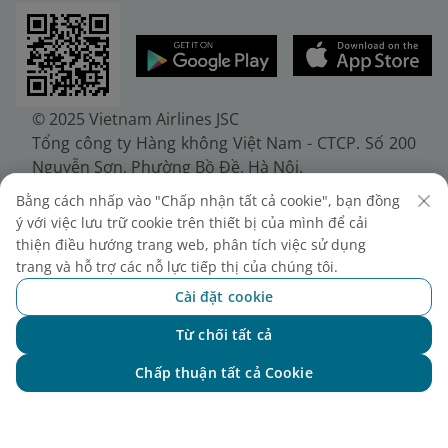
© 2025 Vietnam Airlines JSC
Tổng công ty Hàng không Việt Nam - CTCP. Số 200
Nguyễn Sơn, Phường Bồ Đề, Hà Nội.
Điện thoại: (+84-24) 38272289. Fax: (+84-24)
Bằng cách nhấp vào "Chấp nhận tất cả cookie", bạn đồng
38722375
ý với việc lưu trữ cookie trên thiết bị của mình để cải
Giấy chứng nhận đăng ký doanh nghiệp, mã số
thiện điều hướng trang web, phân tích việc sử dụng
doanh nghiệp 0100107518, đăng ký lần đầu ngày
trang và hỗ trợ các nỗ lực tiếp thị của chúng tôi.
30/6/2010, đăng ký thay đổi lần thứ 10 ngày
Cài đặt cookie
24/7/2025, cấp bởi Sở Tài chính Thành phố Hà Nội.
Từ chối tất cả
Chat với NEO
Chấp thuận tất cả Cookie