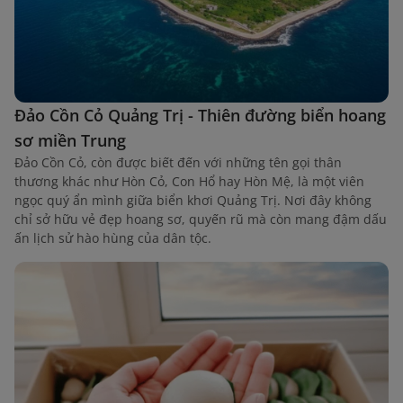
Đảo Cồn Cỏ Quảng Trị - Thiên đường biển hoang
sơ miền Trung
Đảo Cồn Cỏ, còn được biết đến với những tên gọi thân
thương khác như Hòn Cỏ, Con Hổ hay Hòn Mệ, là một viên
ngọc quý ẩn mình giữa biển khơi Quảng Trị. Nơi đây không
chỉ sở hữu vẻ đẹp hoang sơ, quyến rũ mà còn mang đậm dấu
ấn lịch sử hào hùng của dân tộc.