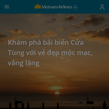
Khám phá bãi biển Cửa
Tùng với vẻ đẹp mộc mạc,
vắng lặng