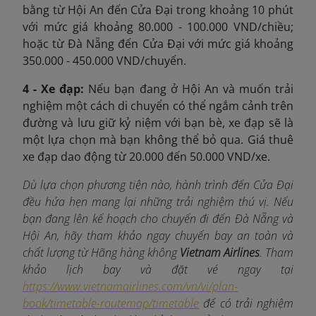
bằng từ Hội An đến Cửa Đại trong khoảng 10 phút
với mức giá khoảng 80.000 - 100.000 VND/chiều;
hoặc từ Đà Nẵng đến Cửa Đại với mức giá khoảng
350.000 - 450.000 VND/chuyến.
4 - Xe đạp:
Nếu bạn đang ở Hội An và muốn trải
nghiệm một cách di chuyển có thể ngắm cảnh trên
đường và lưu giữ kỷ niệm với bạn bè, xe đạp sẽ là
một lựa chọn mà bạn không thể bỏ qua. Giá thuê
xe đạp dao động từ 20.000 đến 50.000 VND/xe.
Dù lựa chọn phương tiện nào, hành trình đến Cửa Đại
đều hứa hẹn mang lại những trải nghiệm thú vị. Nếu
bạn đang lên kế hoạch cho chuyến đi đến Đà Nẵng và
Hội An, hãy tham khảo ngay chuyến bay an toàn và
chất lượng từ Hãng hàng không
Vietnam Airlines
.
Tham
khảo lịch bay và đặt vé ngay tại
https://www.vietnamairlines.com/vn/vi/plan-
book/timetable-routemap/timetable
để có trải nghiệm