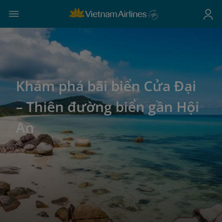
Khám phá bãi biển Cửa Đại
– Thiên đường biển gần Hội
An