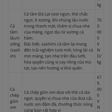
kg
Cá tầm Đà Lạt tươi ngon, thịt chắc
ngọt, ít xương, khi nhúng lẩu nước
70
Cá
trong thanh mát, thấm vị chua nhẹ
0.
tầm
của măng, ngọt dịu từ xương cá
00
lẩu/n
hầm.
0
ướng
Đặc biệt, sashimi cá tầm lại mang
V
/sash
đến trải nghiệm tươi mới, từng lát cá
N
imi
mịn màng, tan nhẹ trên đầu lưỡi,
D/
hòa quyện cùng vị cay nồng của mù
kg
tạt, tạo nên hương vị khó quên.
67
9.
Cá
00
Cá chép giòn om dưa với thịt cá dai
chép
0
ngọt, quyện vị chua nhẹ của dưa cải,
giòn
V
nước om đậm đà, thưởng thức nóng
om
N
cùng bún rất hợp vị