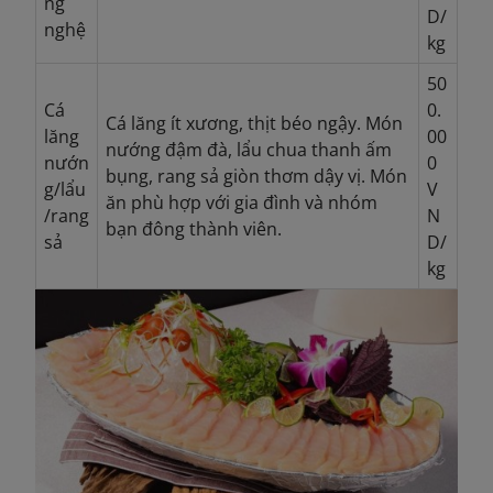
ng
D/
nghệ
kg
50
Cá
0.
Cá lăng ít xương, thịt béo ngậy. Món
lăng
00
nướng đậm đà, lẩu chua thanh ấm
nướn
0
bụng, rang sả giòn thơm dậy vị. Món
g/lẩu
V
ăn phù hợp với gia đình và nhóm
/rang
N
bạn đông thành viên.
sả
D/
kg