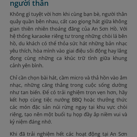
người thân
Không gì tuyệt vời hơn khi cùng bạn bè, người thân
quây quần bên nhau, cất cao giọng hát giữa không
gian thiên nhiên thoáng đãng của An Sơn Hồ. Với
hệ thống karaoke riêng tư trong những chòi lá bên
hồ, du khách có thể thỏa sức hát những bản nhạc
yêu thích, hòa mình vào giai điệu sôi động hay lắng
đọng cùng những ca khúc trữ tình giữa khung
cảnh yên bình.
Chỉ cần chọn bài hát, cầm micro và thả hồn vào âm
nhạc, những căng thẳng trong cuộc sống dường
như tan biến. Để có trải nghiệm trọn vẹn hơn, hãy
kết hợp cùng tiệc nướng BBQ hoặc thưởng thức
các món đặc sản núi rừng ngay tại khu vực chòi
riêng, tạo nên một buổi tụ họp đầy ắp niềm vui và
kỷ niệm đáng nhớ.
Khi đã trải nghiệm hết các hoạt động tại An Sơn