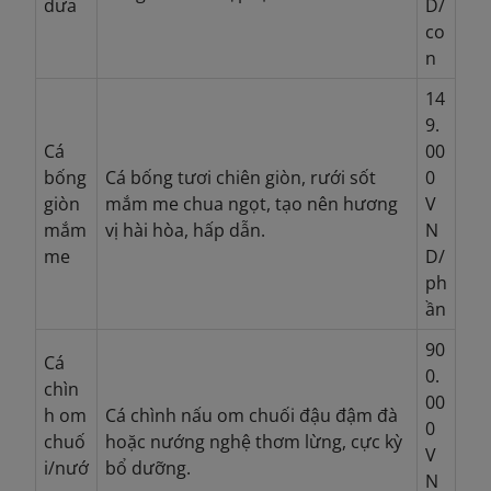
dưa
D/
co
n
14
9.
Cá
00
bống
Cá bống tươi chiên giòn, rưới sốt
0
giòn
mắm me chua ngọt, tạo nên hương
V
mắm
vị hài hòa, hấp dẫn.
N
me
D/
ph
ần
90
Cá
0.
chìn
00
h
om
Cá chình nấu om chuối đậu đậm đà
0
chuố
hoặc nướng nghệ thơm lừng, cực kỳ
V
i/nướ
bổ dưỡng.
N