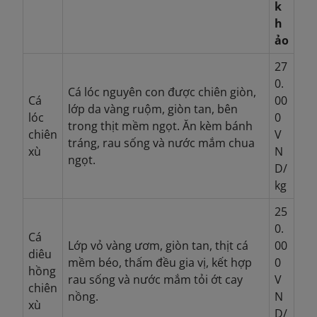
k
h
ảo
27
0.
Cá lóc nguyên con được chiên giòn,
Cá
00
lớp da vàng ruộm, giòn tan, bên
lóc
0
trong thịt mềm ngọt. Ăn kèm bánh
chiên
V
tráng, rau sống và nước mắm chua
xù
N
ngọt.
D/
kg
25
0.
Cá
Lớp vỏ vàng ươm, giòn tan, thịt cá
00
diêu
mềm béo, thấm đều gia vị, kết hợp
0
hồng
rau sống và nước mắm tỏi ớt cay
V
chiên
nồng.
N
xù
D/