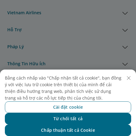
Vietnam Airlines
Hỗ Trợ
Pháp Lý
Thông Tin Hữu Ích
Bằng cách nhấp vào "Chấp nhận tất cả cookie", bạn đồng
Đại lý & Đối tác
ý với việc lưu trữ cookie trên thiết bị của mình để cải
thiện điều hướng trang web, phân tích việc sử dụng
Vận Tải Hàng Hóa
trang và hỗ trợ các nỗ lực tiếp thị của chúng tôi.
Cài đặt cookie
Giải thưởng của Vietnam Airlines
Từ chối tất cả
Chat với NEO
Chấp thuận tất cả Cookie