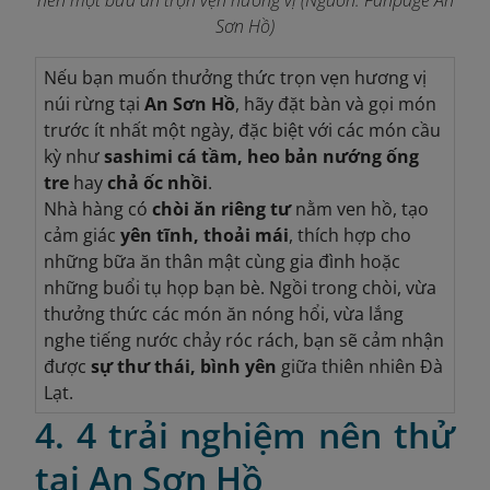
Sơn Hồ
)
Nếu bạn muốn thưởng thức trọn vẹn hương vị
núi rừng tại
An Sơn Hồ
, hãy đặt bàn và gọi món
trước ít nhất một ngày, đặc biệt với các món cầu
kỳ như
sashimi cá tầm, heo bản nướng ống
tre
hay
chả ốc nhồi
.
Nhà hàng có
chòi ăn riêng tư
nằm ven hồ, tạo
cảm giác
yên tĩnh, thoải mái
, thích hợp cho
những bữa ăn thân mật cùng gia đình hoặc
những buổi tụ họp bạn bè. Ngồi trong chòi, vừa
thưởng thức các món ăn nóng hổi, vừa lắng
nghe tiếng nước chảy róc rách, bạn sẽ cảm nhận
được
sự thư thái, bình yên
giữa thiên nhiên Đà
Lạt.
4. 4 trải nghiệm nên thử
tại An Sơn Hồ