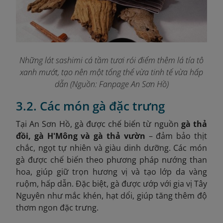
Những lát sashimi cá tầm tươi rói điểm thêm lá tía tô
xanh mướt, tạo nên một tổng thể vừa tinh tế vừa hấp
dẫ
n (Nguồn: Fanpage An Sơn Hồ
)
3.2. Các món gà đặc trưng
Tại An Sơn Hồ, gà được chế biến từ nguồn
gà thả
đồi, gà H'Mông và gà thả vườn
– đảm bảo thịt
chắc, ngọt tự nhiên và giàu dinh dưỡng. Các món
gà được chế biến theo phương pháp nướng than
hoa, giúp giữ trọn hương vị và tạo lớp da vàng
ruộm, hấp dẫn. Đặc biệt, gà được ướp với gia vị Tây
Nguyên như mắc khén, hạt dổi, giúp tăng thêm độ
thơm ngon đặc trưng.