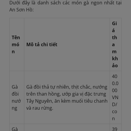
Dưới đây là danh sách các món gà ngon nhất tại
An Sơn Hồ:
Gi
á
Tên
th
mó
Mô tả chi tiết
a
n
m
kh
ảo
40
0.0
Gà
Gà đồi thả tự nhiên, thịt chắc, nướng
00
đồi
trên than hồng, ướp gia vị đặc trưng
VN
nướ
Tây Nguyên, ăn kèm muối tiêu chanh
D/
ng
và rau rừng.
co
n
Gà
39