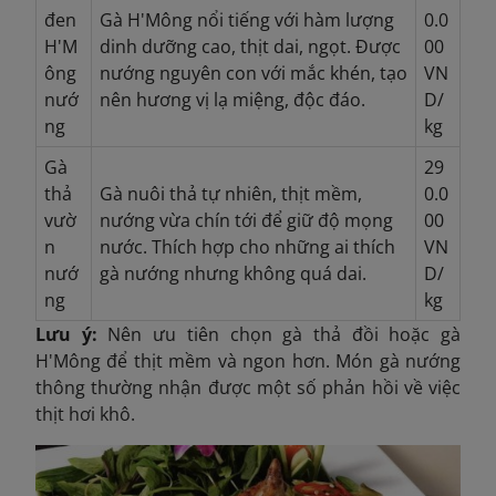
đen
Gà H'Mông nổi tiếng với hàm lượng
0.0
H'M
dinh dưỡng cao, thịt dai, ngọt. Được
00
ông
nướng nguyên con với mắc khén, tạo
VN
nướ
nên hương vị lạ miệng, độc đáo.
D/
ng
kg
Gà
29
thả
Gà nuôi thả tự nhiên, thịt mềm,
0.0
vườ
nướng vừa chín tới để giữ độ mọng
00
n
nước. Thích hợp cho những ai thích
VN
nướ
gà nướng nhưng không quá dai.
D/
ng
kg
Lưu ý:
Nên ưu tiên chọn gà thả đồi hoặc gà
H'Mông để thịt mềm và ngon hơn. Món gà nướng
thông thường nhận được một số phản hồi về việc
thịt hơi khô.