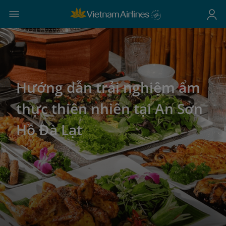
Hướng dẫn trải nghiệm ẩm
thực thiên nhiên tại An Sơn
Hồ Đà Lạt