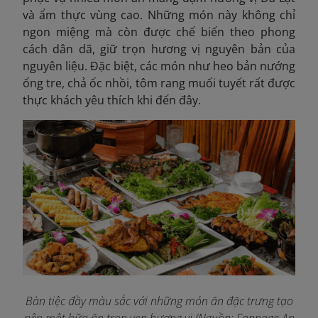
và ẩm thực vùng cao. Những món này không chỉ
ngon miệng mà còn được chế biến theo phong
cách dân dã, giữ trọn hương vị nguyên bản của
nguyên liệu. Đặc biệt, các món như heo bản nướng
ống tre, chả ốc nhồi, tôm rang muối tuyết rất được
thực khách yêu thích khi đến đây.
Bàn tiệc đầy màu sắc với những món ăn đặc trưng tạo
nên một bữa ăn trọn vẹn hương vị (Nguồn: Fanpage An