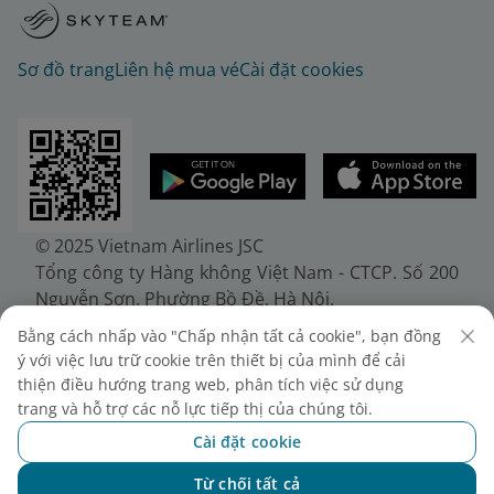
Sơ đồ trang
Liên hệ mua vé
Cài đặt cookies
© 2025 Vietnam Airlines JSC
Tổng công ty Hàng không Việt Nam - CTCP. Số 200
Nguyễn Sơn, Phường Bồ Đề, Hà Nội.
Điện thoại: (+84-24) 38272289. Fax: (+84-24)
Bằng cách nhấp vào "Chấp nhận tất cả cookie", bạn đồng
38722375
ý với việc lưu trữ cookie trên thiết bị của mình để cải
Giấy chứng nhận đăng ký doanh nghiệp, mã số
thiện điều hướng trang web, phân tích việc sử dụng
doanh nghiệp 0100107518, đăng ký lần đầu ngày
trang và hỗ trợ các nỗ lực tiếp thị của chúng tôi.
30/6/2010, đăng ký thay đổi lần thứ 10 ngày
Cài đặt cookie
24/7/2025, cấp bởi Sở Tài chính Thành phố Hà Nội.
Từ chối tất cả