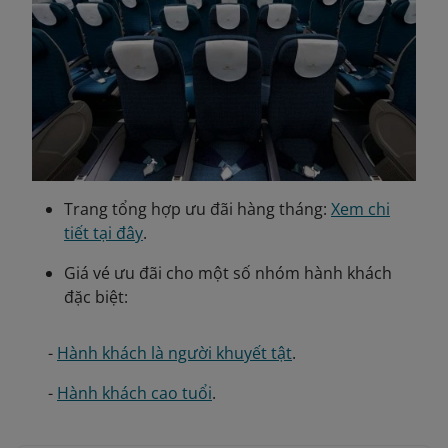
Trang tổng hợp ưu đãi hàng tháng:
Xem chi
tiết tại đây
.
Giá vé ưu đãi cho một số nhóm hành khách
đặc biệt:
-
Hành khách là người khuyết tật
.
-
Hành khách cao tuổi
.